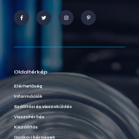
Oldaltérkép
Elérhetőség
Információk
Szállítási és visszaküldés
Visszatérítés
Kiszállítás
Gyakori kérdések