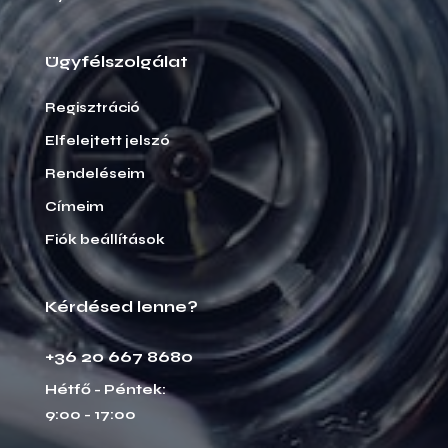
Ügyfélszolgálat
Regisztráció
Elfelejtett jelszó
Rendeléseim
Címeim
Fiók beállítások
Kérdésed lenne?
+36 20 667 8680
Hétfő - Péntek:
9:00 - 17:00