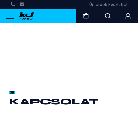
Új turbók készletről
KAPCSOLAT