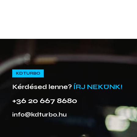
KD TURBO
Kérdésed lenne?
ÍRJ NEKÜNK!
+36 20 667 8680
info@kdturbo.hu