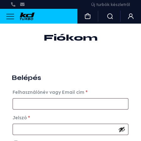
Új turbók készletről
Fiókom
Belépés
Kötelező
Felhasználónév vagy Email cím
*
Kötelező
Jelszó
*