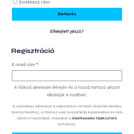
Emlékezz rám
Belépés
Elfelejtett jelszó?
Regisztráció
Kötelező
E-mail cím
*
A fiókod sikeresen létrejön és a hozzá tartozó jelszót
elküldjük e-mailben.
A személyes adatokat a weboldalon történő vásárlási élmény
fenntartásához, a fiókhoz való hozzáférés kezeléséhez és más
célokra használjuk, melyeket a
Adatkezelési tájékoztató
tartalmaz.