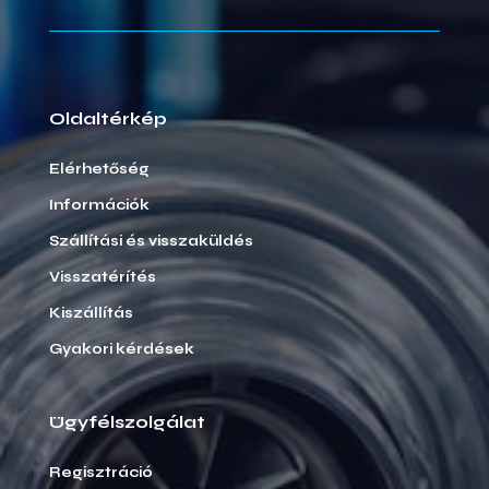
Oldaltérkép
Elérhetőség
Információk
Szállítási és visszaküldés
Visszatérítés
Kiszállítás
Gyakori kérdések
Ügyfélszolgálat
Regisztráció