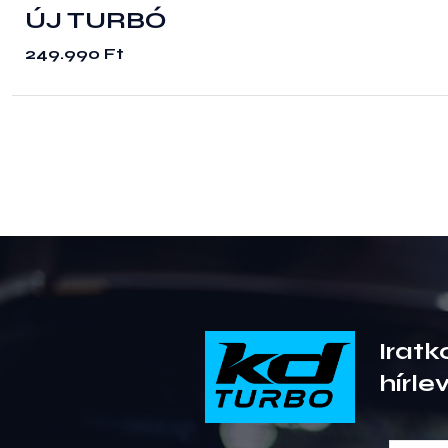
ÚJ TURBÓ
249.990
Ft
Iratk
hírle