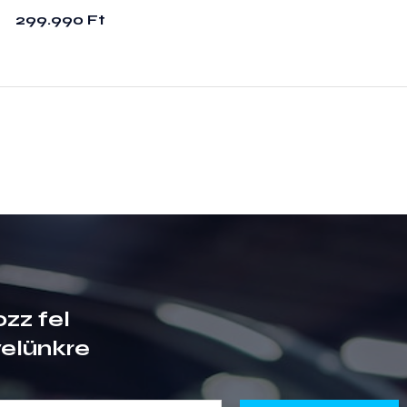
299.990
Ft
ozz fel
velünkre