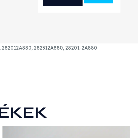
KIA
1.6
CRDI
GYÁRI
ÚJ
TURBÓ
4, 282012A880, 282312A880, 28201-2A880
mennyiség
ÉKEK