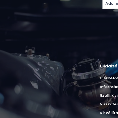
Oldalté
Elérhető
Informác
Szállítás
Visszatér
Kiszállít