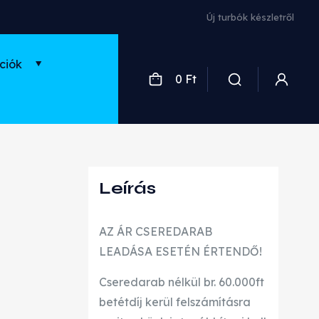
Új turbók készletről
ciók
0 Ft
Leírás
AZ ÁR CSEREDARAB
LEADÁSA ESETÉN ÉRTENDŐ!
Cseredarab nélkül br. 60.000ft
betétdíj kerül felszámításra