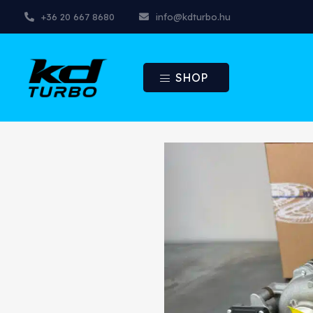
+36 20 667 8680
info@kdturbo.hu
SHOP