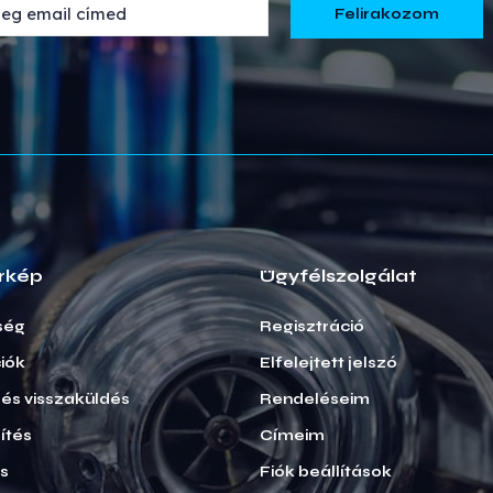
rkép
Ügyfélszolgálat
ség
Regisztráció
iók
Elfelejtett jelszó
i és visszaküldés
Rendeléseim
ítés
Címeim
ás
Fiók beállítások