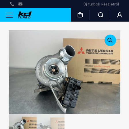
Új turbók készletről