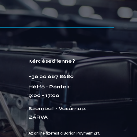
Kérdésed lenne?
+36 20 667 8680
Hétfő - Péntek:
9:00 - 17:00
Szombat - Vasárnap:
ZÁRVA
Az online fizetést a Barion Payment Zrt.