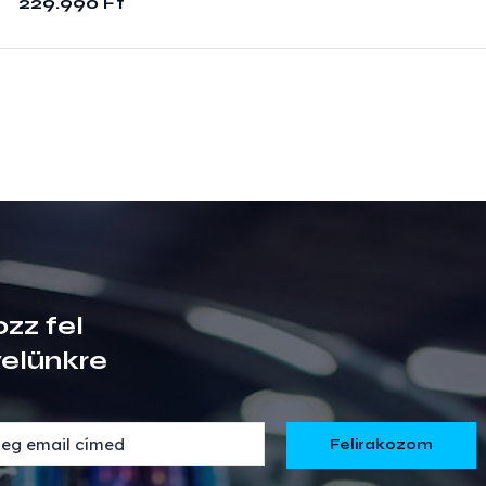
229.990
Ft
ozz fel
velünkre