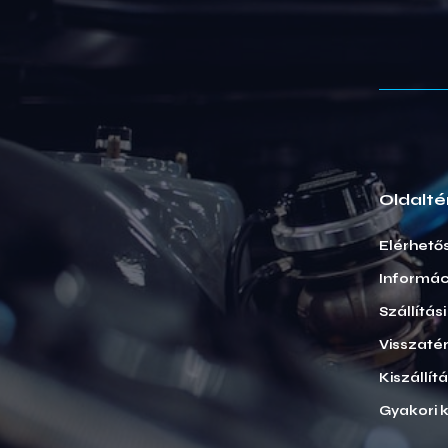
Oldalté
Elérhető
Informác
Szállítás
Visszatér
Kiszállít
Gyakori 