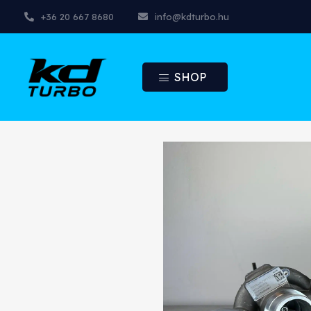
+36 20 667 8680
info@kdturbo.hu
SHOP