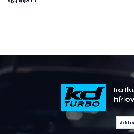
254.990
Ft
Iratk
hírle