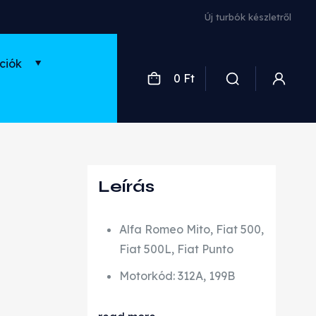
Új turbók készletről
ciók
0 Ft
Leírás
Alfa Romeo Mito, Fiat 500,
Fiat 500L, Fiat Punto
Motorkód: 312A, 199B