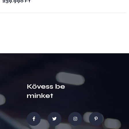
239.990
Ft
Kövess be
minket