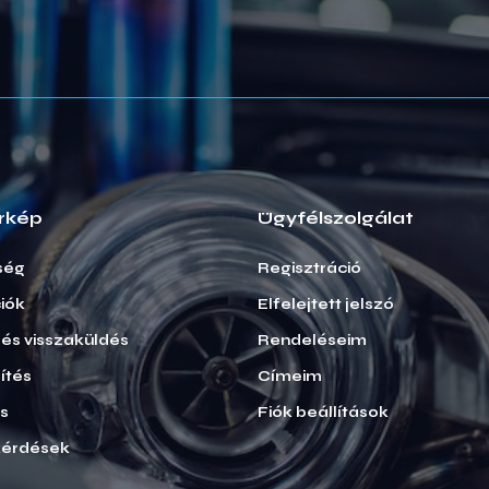
rkép
Ügyfélszolgálat
ség
Regisztráció
iók
Elfelejtett jelszó
i és visszaküldés
Rendeléseim
ítés
Címeim
ás
Fiók beállítások
kérdések