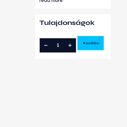
read more
Tulajdonságok
FIAT
Kosárba
ALFA
ROMEO
0.9
GYÁRI
ÚJ
TURBÓ
mennyiség