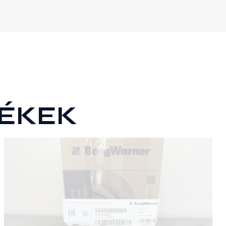
TDCI
GYÁRI
ÚJ
TURBÓ
mennyiség
ÉKEK