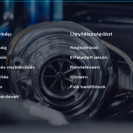
rkép
Ügyfélszolgálat
ség
Regisztráció
iók
Elfelejtett jelszó
i és visszaküldés
Rendeléseim
ítés
Címeim
ás
Fiók beállítások
kérdések