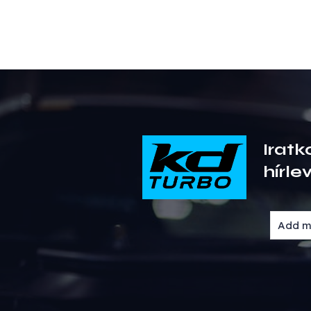
Iratk
hírle