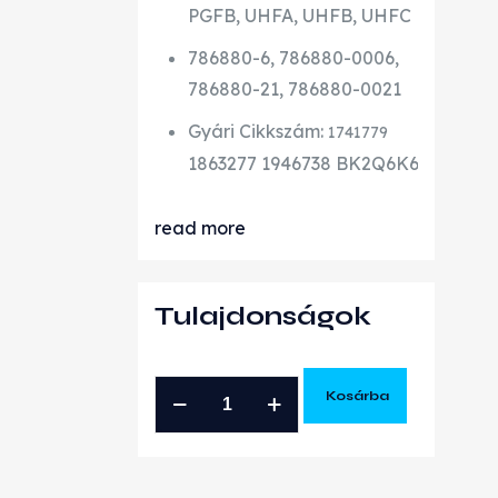
PGFB, UHFA, UHFB, UHFC
786880-6, 786880-0006,
786880-21, 786880-0021
Gyári Cikkszám:
1741779
1863277
1946738
BK2Q6K682CA
BK
read more
Tulajdonságok
FORD
Kosárba
TRANSIT
TOURNEO
2.2