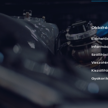
Oldalté
Elérhető
Informác
Szállítás
Visszatér
Kiszállít
Gyakori 