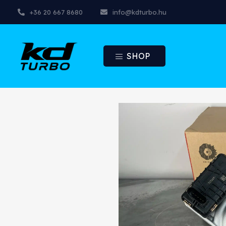
+36 20 667 8680
info@kdturbo.hu
SHOP