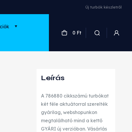
Használt és felújított turbók
ciók
0 Ft
Leírás
A 786880 cikkszámú turbókat
két féle aktuátorral szerelték
gyárilag, webshopunkon
megtalálható mind a kettő
GYÁRI új verzióban. Vásárlás