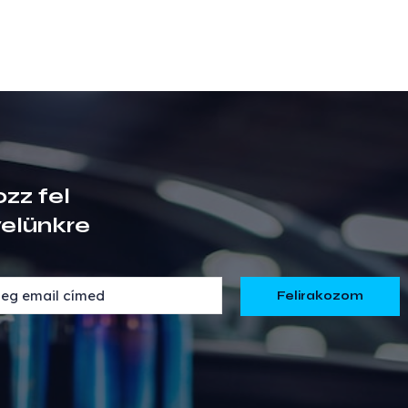
ozz fel
velünkre