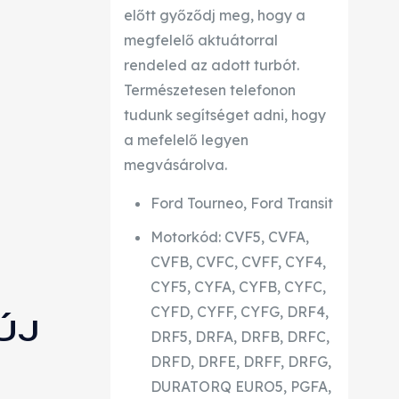
előtt győződj meg, hogy a
megfelelő aktuátorral
rendeled az adott turbót.
Természetesen telefonon
tudunk segítséget adni, hogy
a mefelelő legyen
megvásárolva.
Ford Tourneo, Ford Transit
Motorkód: CVF5, CVFA,
CVFB, CVFC, CVFF, CYF4,
CYF5, CYFA, CYFB, CYFC,
CYFD, CYFF, CYFG, DRF4,
ÚJ
DRF5, DRFA, DRFB, DRFC,
DRFD, DRFE, DRFF, DRFG,
DURATORQ EURO5, PGFA,