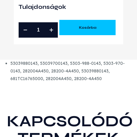
Tulajdonságok
HYUNDAI
Kosárba
H1
2.5
CRDI
GYÁRI
53039880143, 53039700143, 5303-988-0143, 5303-970-
ÚJ
0143, 282004A450, 28200-4A450, 53039880143,
TURBÓ
681TC16765000, 282004A450, 28200-4A450
mennyiség
KAPCSOLÓDÓ