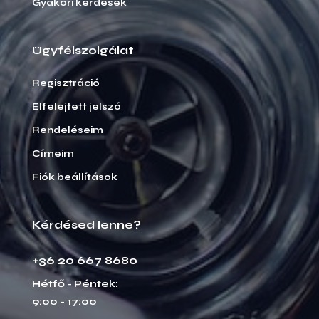
Gyakori kérdések
Ügyfélszolgálat
Regisztráció
Elfelejtett jelszó
Rendeléseim
Címeim
Fiók beállítások
Kérdésed lenne?
+36 20 667 8680
Hétfő - Péntek:
9:00 - 17:00