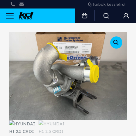
Új turbók készletről