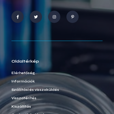
Oldaltérkép
Elérhetőség
Információk
Szállítási és visszaküldés
Visszatérítés
Kiszállítás