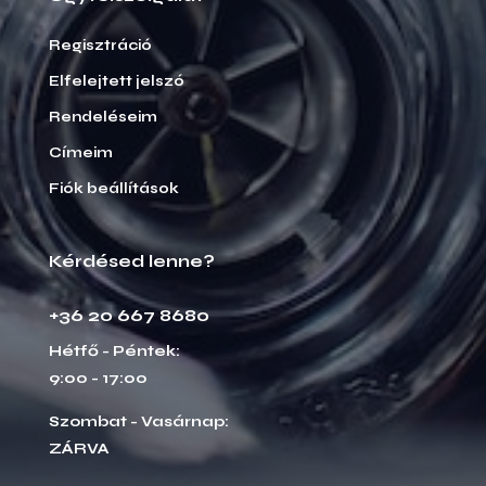
Regisztráció
Elfelejtett jelszó
Rendeléseim
Címeim
Fiók beállítások
Kérdésed lenne?
+36 20 667 8680
Hétfő - Péntek:
9:00 - 17:00
Szombat - Vasárnap:
ZÁRVA