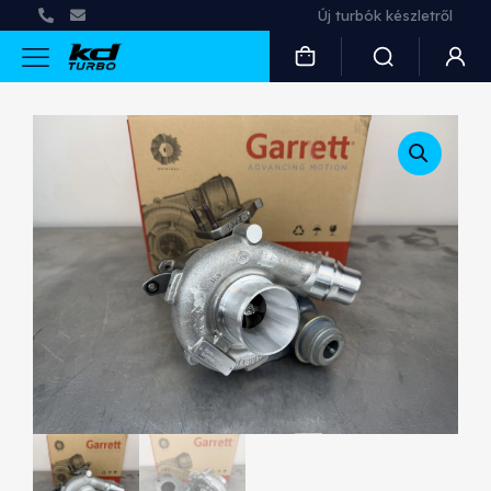
Új turbók készletről