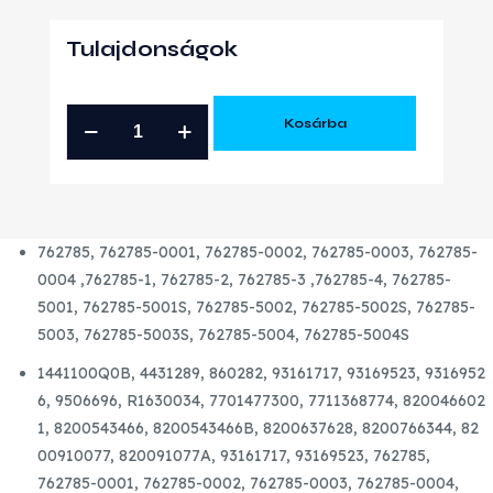
Tulajdonságok
NISSAN
Kosárba
OPEL
RENAULT
2.0
DCI
762785,
762785-0001,
762785-0002,
762785-0003,
762785-
GYÁRI
0004
,
762785-1,
762785-2,
762785-3
,
762785-4,
762785-
ÚJ
5001,
762785-5001S,
762785-5002,
762785-5002S,
762785-
TURBÓ
5003,
762785-5003S,
762785-5004,
762785-5004S
mennyiség
1441100Q0B,
4431289,
860282,
93161717,
93169523,
9316952
6,
9506696,
R1630034,
7701477300,
7711368774,
820046602
1,
8200543466,
8200543466B,
8200637628,
8200766344,
82
00910077,
820091077A,
93161717,
93169523, 762785,
762785-0001, 762785-0002, 762785-0003, 762785-0004,