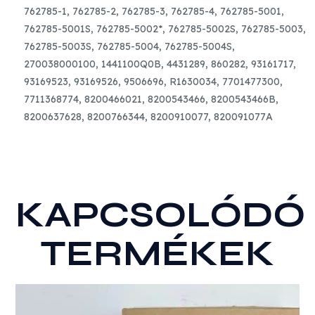
762785-1, 762785-2, 762785-3, 762785-4, 762785-5001,
762785-5001S, 762785-5002*, 762785-5002S, 762785-5003,
762785-5003S, 762785-5004, 762785-5004S,
270038000100, 1441100Q0B, 4431289, 860282, 93161717,
93169523, 93169526, 9506696, R1630034, 7701477300,
7711368774, 8200466021, 8200543466, 8200543466B,
8200637628, 8200766344, 8200910077, 820091077A
KAPCSOLÓDÓ
TERMÉKEK