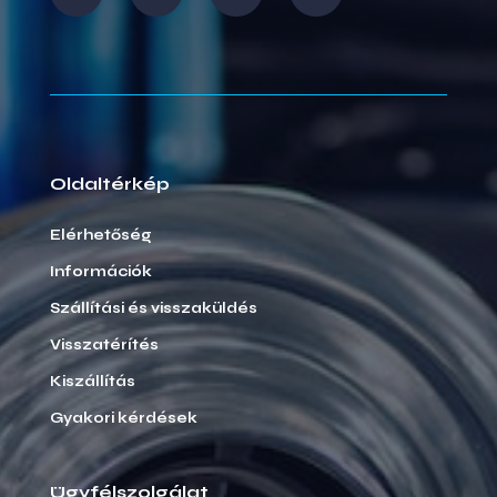
Oldaltérkép
Elérhetőség
Információk
Szállítási és visszaküldés
Visszatérítés
Kiszállítás
Gyakori kérdések
Ügyfélszolgálat