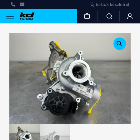
Új turbók készletről