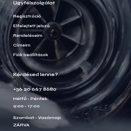
Ügyfélszolgálat
Regisztráció
Elfelejtett jelszó
Rendeléseim
Címeim
Fiók beállítások
Kérdésed lenne?
+36 20 667 8680
Hétfő - Péntek:
9:00 - 17:00
Szombat - Vasárnap:
ZÁRVA