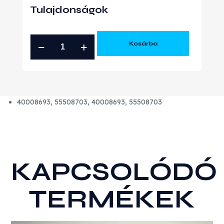
Tulajdonságok
OPEL
Kosárba
1.5
D
LXD
GYÁRI
40008693, 55508703, 40008693, 55508703
ÚJ
TURBÓ
mennyiség
KAPCSOLÓDÓ
TERMÉKEK