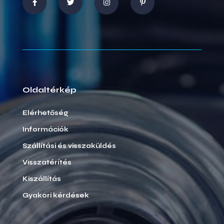
Oldaltérkép
Elérhetőség
Információk
Szállítási és visszaküldés
Visszatérítés
Kiszállítás
Gyakori kérdések