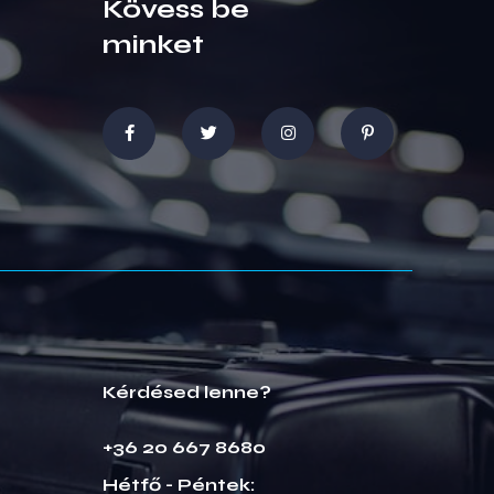
Kövess be
minket
Kérdésed lenne?
+36 20 667 8680
Hétfő - Péntek: