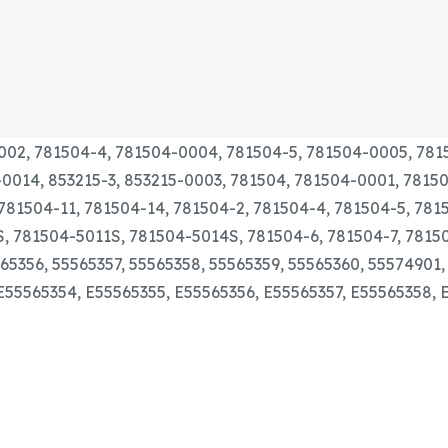
002, 781504-4, 781504-0004, 781504-5, 781504-0005, 781
-0014, 853215-3, 853215-0003, 781504, 781504-0001, 781
 781504-11, 781504-14, 781504-2, 781504-4, 781504-5, 78
 781504-5011S, 781504-5014S, 781504-6, 781504-7, 78150
65356, 55565357, 55565358, 55565359, 55565360, 55574901,
E55565354, E55565355, E55565356, E55565357, E55565358, 