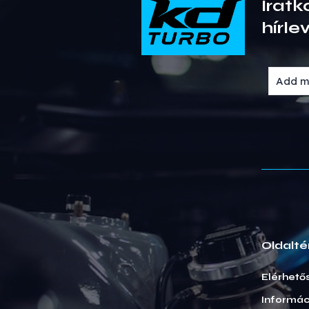
Iratk
hírle
Oldalté
Elérhető
Informác