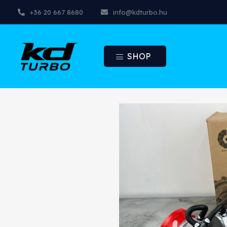
+36 20 667 8680
info@kdturbo.hu
SHOP