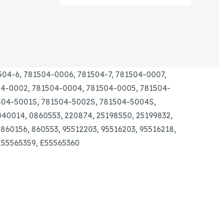
1.4
ECOTEC
GYÁRI
ÚJ
TURBÓ
mennyiség
504-6, 781504-0006, 781504-7, 781504-0007,
504-0002, 781504-0004, 781504-0005, 781504-
1504-5001S, 781504-5002S, 781504-5004S,
40014, 0860553, 220874, 25198550, 25199832,
 860156, 860553, 95512203, 95516203, 95516218,
E55565359, E55565360