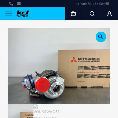
Új turbók készletről