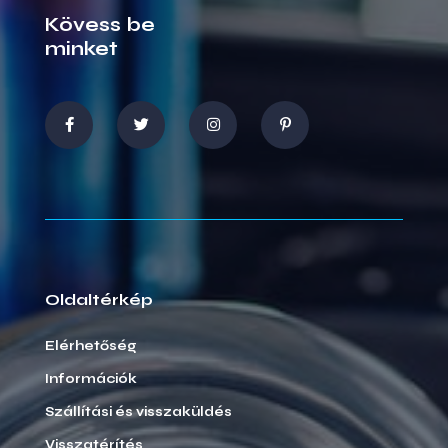
Kövess be
minket
Oldaltérkép
Elérhetőség
Információk
Szállítási és visszaküldés
Visszatérítés