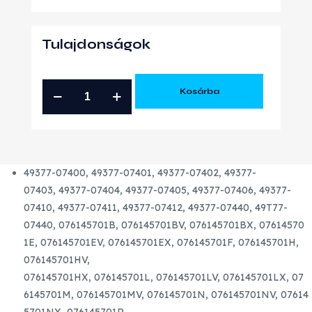
Tulajdonságok
VOLKSWAGEN
Kosárba
CRAFTER
2.5
TDI
GYÁRI
49377-07400,
49377-07401,
49377-07402,
49377-
ÚJ
07403,
49377-07404,
49377-07405,
49377-07406,
49377-
TURBÓ
07410,
49377-07411,
49377-07412,
49377-07440,
49T77-
mennyiség
07440,
076145701B,
076145701BV,
076145701BX,
07614570
1E,
076145701EV,
076145701EX,
076145701F,
076145701H,
076145701HV,
076145701HX,
076145701L,
076145701LV,
076145701LX,
07
6145701M,
076145701MV,
076145701N,
076145701NV,
07614