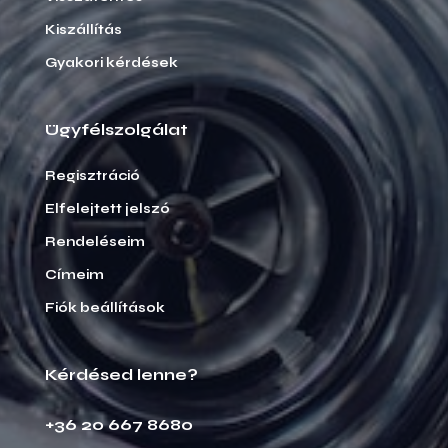
Kiszállítás
Gyakori kérdések
Ügyfélszolgálat
Regisztráció
Elfelejtett jelszó
Rendeléseim
Címeim
Fiók beállítások
Kérdésed lenne?
+36 20 667 8680