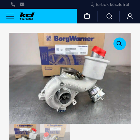
Új turbók készletről