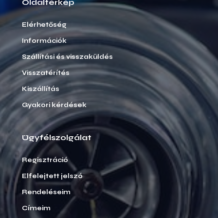
Oldaltérkép
Elérhetőség
Információk
Szállítási és visszaküldés
Visszatérítés
Kiszállítás
Gyakori kérdések
Ügyfélszolgálat
Regisztráció
Elfelejtett jelszó
Rendeléseim
Címeim