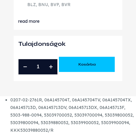
BLZ, BNU, BVP, BVR
read more
Tulajdonságok
VW
Kosárba
1.8T
K03-
052
K03S
0207-02-2761R, 06A145704T, 06A145704TV, 06A145704TX,
GYÁRI
06A145713D, 06A145713DV, 06A145713DX, 06A145713F,
ÚJ
5303-988-0094, 53039700052, 53039700094, 53039800052,
TURBÓ
53039800094, 53039880052, 53039900052, 53039900094,
mennyiség
KKK53039880052/R