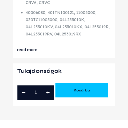
CRVA, CRVC
40006080, 401TN100121, 11003000,
030TC11003000, 04L253010K,
04L253010KV, 04L253010KX, 04L253019R,
04L253019RV, 04L253019RX
read more
Tulajdonságok
VOLKSWAGEN
Kosárba
AUDI
SEAT
SKODA
2.0
TDI