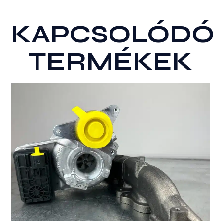
GYÁRI
ÚJ
KAPCSOLÓDÓ
TURBÓ
mennyiség
TERMÉKEK