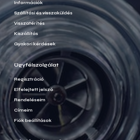
Információk
Szállítási és visszaküldés
Visszatérítés
Kiszállítás
Gyakori kérdések
Ügyfélszolgálat
Regisztráció
Elfelejtett jelszó
Rendeléseim
Címeim
Fiók beállítások