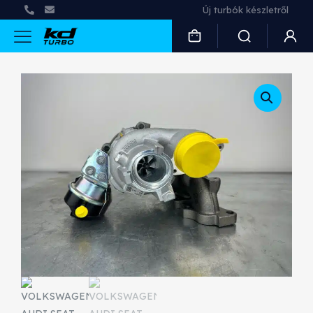
Új turbók készletről