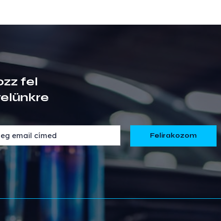
ozz fel
velünkre