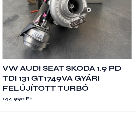
VW AUDI SEAT SKODA 1.9 PD
TDI 131 GT1749VA GYÁRI
FELÚJÍTOTT TURBÓ
144.990
Ft