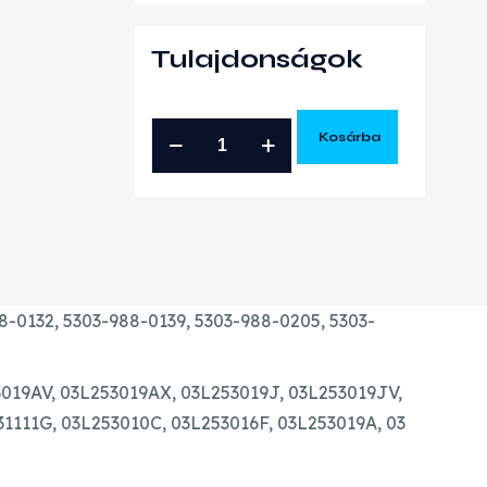
Tulajdonságok
AUDI
Kosárba
SKODA
VW
2.0
CR
TDI
GYÁRI
8-0132,
5303-988-0139,
5303-988-0205,
5303-
FELÚJÍTOTT
TURBÓ
019AV,
03L253019AX,
03L253019J,
03L253019JV,
mennyiség
31111G,
03L253010C,
03L253016F,
03L253019A,
03