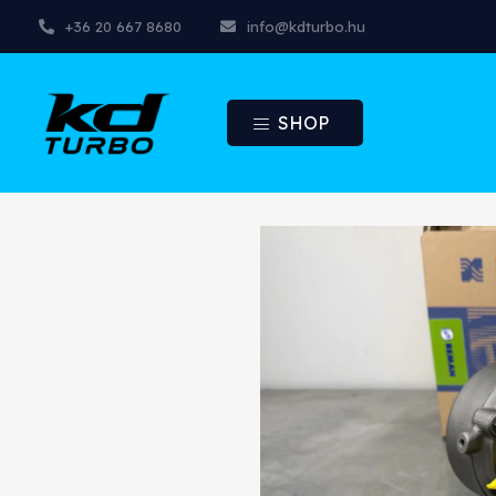
+36 20 667 8680
info@kdturbo.hu
SHOP