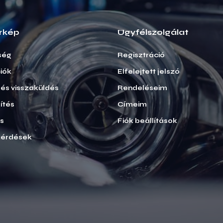
rkép
Ügyfélszolgálat
ség
Regisztráció
iók
Elfelejtett jelszó
i és visszaküldés
Rendeléseim
ítés
Címeim
ás
Fiók beállítások
kérdések