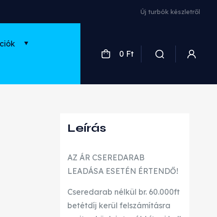
Használt és felújított turbók
ciók
0 Ft
Leírás
AZ ÁR CSEREDARAB
LEADÁSA ESETÉN ÉRTENDŐ!
Cseredarab nélkül br. 60.000ft
betétdíj kerül felszámításra