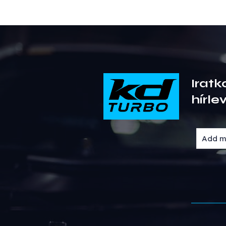
Iratk
hírle