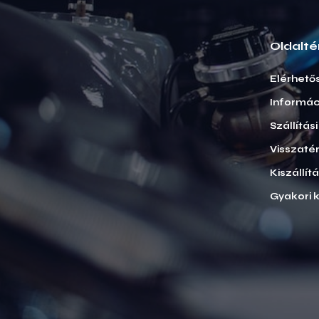
Oldalté
Elérhető
Informác
Szállítás
Visszatér
Kiszállít
Gyakori 