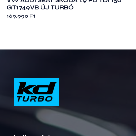
VW AUDI SEAT SKODA 1.9 PD TDI 150
GT1749VB ÚJ TURBÓ
169.990
Ft