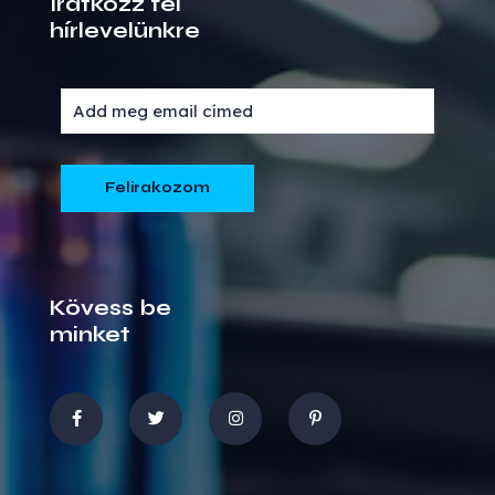
Iratkozz fel
hírlevelünkre
Kövess be
minket