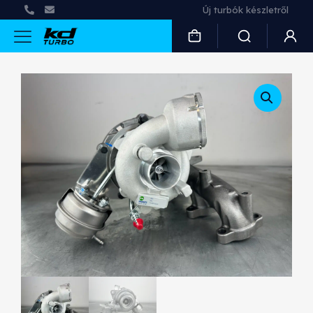
Új turbók készletről