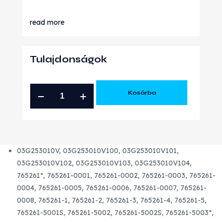
read more
Tulajdonságok
AUDI
Kosárba
VW
SEAT
SKODA
GTB1646V
03G253010V, 03G253010V100, 03G253010V101,
ÚJ
03G253010V102, 03G253010V103, 03G253010V104,
TURBÓ
765261*, 765261-0001, 765261-0002, 765261-0003, 765261-
mennyiség
0004, 765261-0005, 765261-0006, 765261-0007, 765261-
0008, 765261-1, 765261-2, 765261-3, 765261-4, 765261-5,
765261-5001S, 765261-5002, 765261-5002S, 765261-5003*,