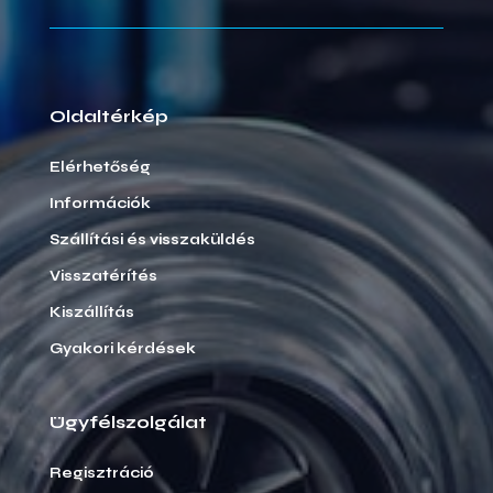
Oldaltérkép
Elérhetőség
Információk
Szállítási és visszaküldés
Visszatérítés
Kiszállítás
Gyakori kérdések
Ügyfélszolgálat
Regisztráció