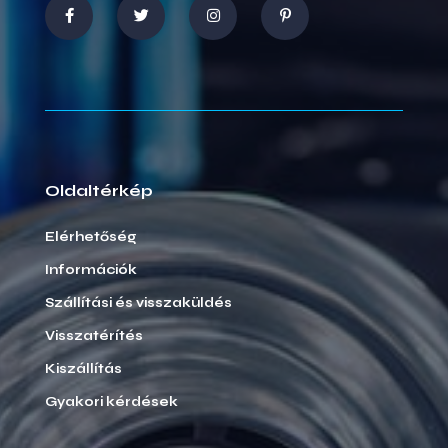
Oldaltérkép
Elérhetőség
Információk
Szállítási és visszaküldés
Visszatérítés
Kiszállítás
Gyakori kérdések