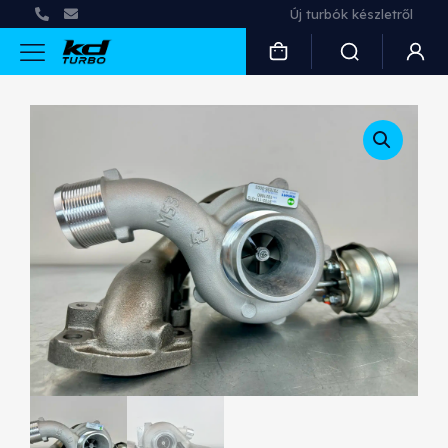
Új turbók készletről