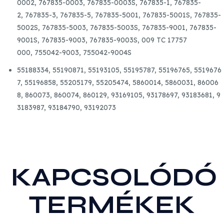
0002,
767835-0003,
767835-0003S,
767835-1,
767835-
2,
767835-3,
767835-5,
767835-5001,
767835-5001S,
767835-
5002S,
767835-5003,
767835-5003S,
767835-9001,
767835-
9001S,
767835-9003,
767835-9003S,
009 TC 17757
000,
755042-9003,
755042-9004S
55188334,
55190871,
55193105,
55195787,
55196765,
5519676
7,
55196858,
55205179,
55205474,
5860014,
5860031,
86006
8,
860073,
860074,
860129,
93169105,
93178697,
93183681,
9
3183987,
93184790,
93192073
KAPCSOLÓDÓ
TERMÉKEK