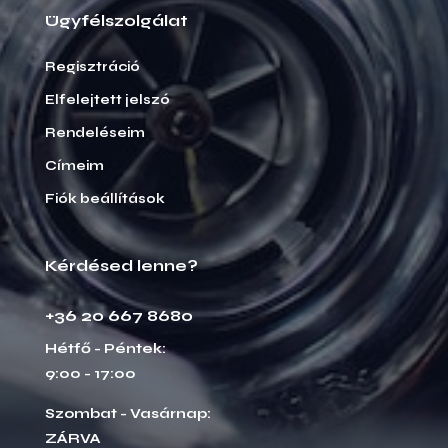
Ügyfélszolgálat
Regisztráció
Elfelejtett jelszó
Rendeléseim
Címeim
Fiók beállítások
Kérdésed lenne?
+36 20 667 8680
Hétfő - Péntek:
9:00 - 17:00
Szombat - Vasárnap:
ZÁRVA