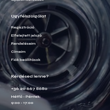
Ügyfélszolgálat
Regisztráció
Elfelejtett jelszó
Rendeléseim
Címeim
Fiók beállítások
Kérdésed lenne?
+36 20 667 8680
Hétfő - Péntek:
9:00 - 17:00