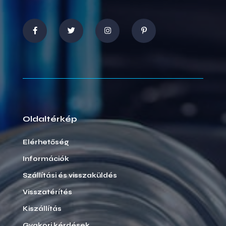
Oldaltérkép
Elérhetőség
Információk
Szállítási és visszaküldés
Visszatérítés
Kiszállítás
Gyakori kérdések