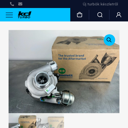
Új turbók készletről