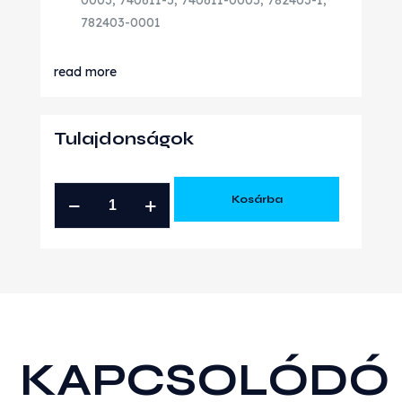
782403-0001
read more
Tulajdonságok
HYUNDAI
Kosárba
KIA
1.6
CRDI
ÚJ
TURBÓ
mennyiség
KAPCSOLÓDÓ