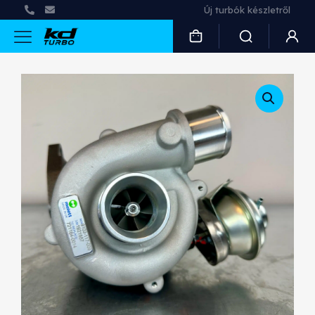
Új turbók készletről