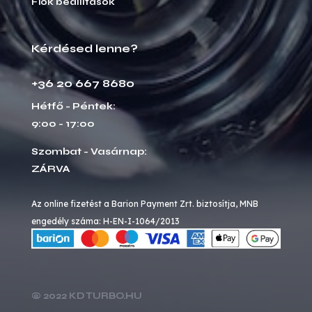
Fiók beállítások
Kérdésed lenne?
+36 20 667 8680
Hétfő - Péntek:
9:00 - 17:00
Szombat - Vasárnap:
ZÁRVA
Az online fizetést a Barion Payment Zrt. biztosítja, MNB
engedély száma: H-EN-I-1064/2013
© 2022 KD TURBO.HU