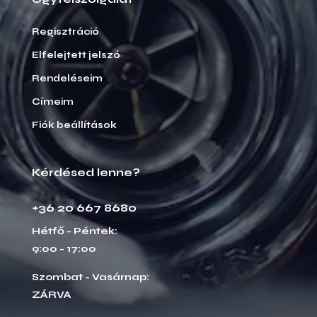
Regisztráció
Elfelejtett jelszó
Rendeléseim
Címeim
Fiók beállítások
Kérdésed lenne?
+36 20 667 8680
Hétfő - Péntek:
9:00 - 17:00
Szombat - Vasárnap:
ZÁRVA