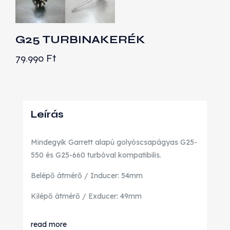
G25 TURBINAKERÉK
79.990
Ft
Leírás
Mindegyik Garrett alapú golyóscsapágyas G25-
550 és G25-660 turbóval kompatibilis.
Belépő átmérő / Inducer: 54mm
Kilépő átmérő / Exducer: 49mm
read more