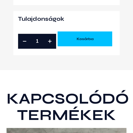
Tulajdonságok
G25
Kosárba
TURBINAKERÉK
mennyiség
KAPCSOLÓDÓ
TERMÉKEK