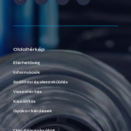
Oldaltérkép
Elérhetőség
Információk
Szállítási és visszaküldés
Visszatérítés
Kiszállítás
Gyakori kérdések
Ügyfélszolgálat