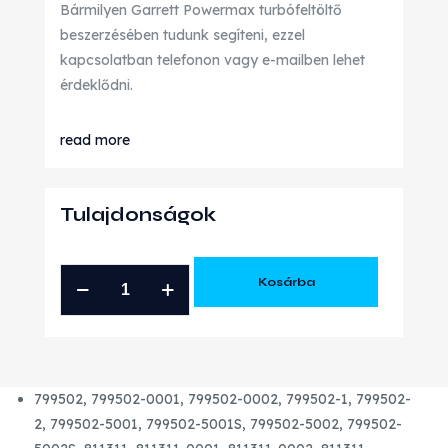
Bármilyen Garrett Powermax turbófeltöltő
beszerzésében tudunk segíteni, ezzel
kapcsolatban telefonon vagy e-mailben lehet
érdeklődni.
read more
Tulajdonságok
ABARTH
Kosárba
FIAT
1.4
T-
JET
799502,
799502-0001,
799502-0002,
799502-1,
799502-
GARRETT
2,
799502-5001,
799502-5001S,
799502-5002,
799502-
POWERMAX