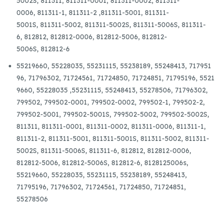
5002S,
811311,
811311-0001,
811311-0002,
811311-
TURBÓ
0006,
811311-1,
811311-2
,
811311-5001,
811311-
mennyiség
5001S,
811311-5002,
811311-5002S,
811311-5006S,
811311-
6,
812812,
812812-0006,
812812-5006,
812812-
5006S,
812812-6
55219660,
55228035,
55231115,
55238189,
55248413,
717951
96,
71796302,
71724561,
71724850,
71724851,
71795196,
5521
9660,
55228035
,
55231115,
55248413,
55278506,
71796302,
799502, 799502-0001, 799502-0002, 799502-1, 799502-2,
799502-5001, 799502-5001S, 799502-5002, 799502-5002S,
811311, 811311-0001, 811311-0002, 811311-0006, 811311-1,
811311-2, 811311-5001, 811311-5001S, 811311-5002, 811311-
5002S, 811311-5006S, 811311-6, 812812, 812812-0006,
812812-5006, 812812-5006S, 812812-6, 8128125006s,
55219660, 55228035, 55231115, 55238189, 55248413,
71795196, 71796302, 71724561, 71724850, 71724851,
55278506