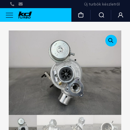
Új turbók készletről