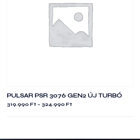
PULSAR PSR 3076 GEN2 ÚJ TURBÓ
Ennek
Ártartomány:
319.990
Ft
–
324.990
Ft
a
319.990 Ft
terméknek
-
több
324.990 Ft
variációja