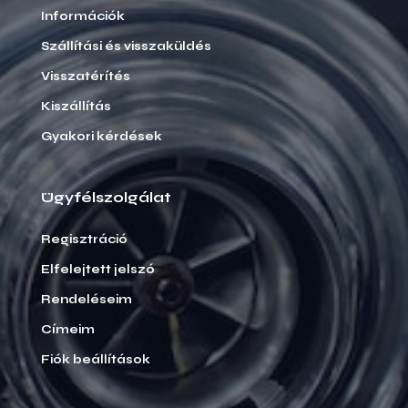
Információk
Szállítási és visszaküldés
Visszatérítés
Kiszállítás
Gyakori kérdések
Ügyfélszolgálat
Regisztráció
Elfelejtett jelszó
Rendeléseim
Címeim
Fiók beállítások