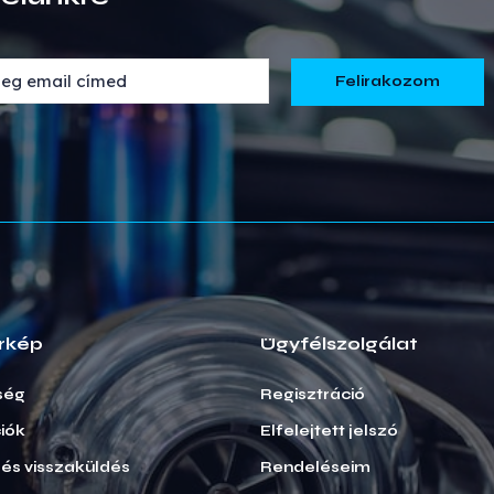
rkép
Ügyfélszolgálat
ség
Regisztráció
iók
Elfelejtett jelszó
i és visszaküldés
Rendeléseim