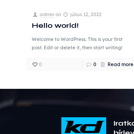
admin
on
július 12, 2022
Hello world!
Welcome to WordPress. This is your first
post. Edit or delete it, then start writing!
0
0
Read more
Iratk
hírle