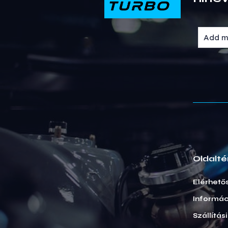
Oldalté
Elérhető
Informác
Szállítás