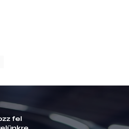
ozz fel
velünkre