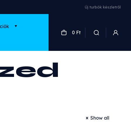
Új turbók készletről
ciók
0 Ft
ized
Show all