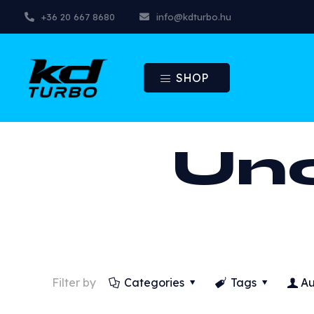
+36 20 667 8680
info@kdturbo.hu
SHOP
Unc
Filter by
Categories
Tags
Au