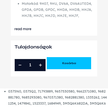
Motorkód: 9H07, 9HU, DV6A, DV6AUTED4,
GPDA, GPDB, GPDC, HHDA, HHDB, HHJA,
HHJB, HHJC, HHJD, HHJE, HHJF,
read more
Tulajdonságok
1.6
Kosárba
HDI
TDCI
90
LE
0375N0, 0375Q2, 71793889, 9657530580, 9662371080, 9682
GYÁRI
881780, 9685293080, 9670371380, 9682881380, 1335262, 144
ÚJ
1254, 1479841, 1523337, 1684949, 3M5Q6K682DA, 3M5Q6K6
TURBÓ