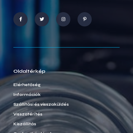
Oldaltérkép
Elérhetőség
Információk
Szállítási és visszaküldés
Visszatérítés
Kiszállítás