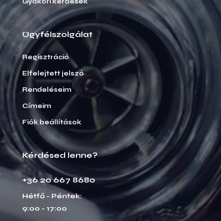
Gyakori kérdések
Ügyfélszolgálat
Regisztráció
Elfelejtett jelszó
Rendeléseim
Címeim
Fiók beállítások
Kérdésed lenne?
+36 20 667 8680
Hétfő - Péntek:
9:00 - 17:00