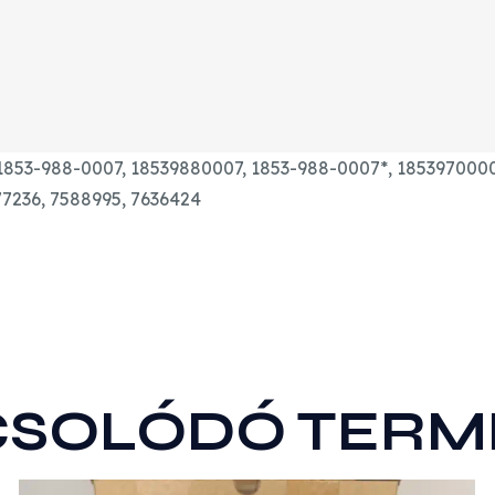
1853-988-0007, 18539880007, 1853-988-0007*, 1853970000
77236, 7588995, 7636424
CSOLÓDÓ TERM