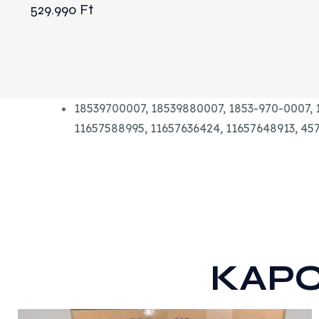
529.990
Ft
18539700007, 18539880007, 1853-970-0007, 
11657588995, 11657636424, 11657648913, 45
KAP