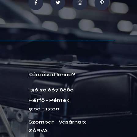
Kérdésed lenne?
+36 20 667 8680
Hétfő - Péntek:
9:00 - 17:00
Szombat - Vasárnap:
ZÁRVA