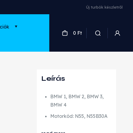
Új turbók készletről
ciók
0 Ft
Leírás
BMW 1, BMW 2, BMW 3,
BMW 4
Motorkód: N55, N55B30A