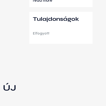
read more
Tulajdonságok
Elfogyott
I ÚJ