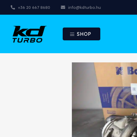
+36 20 667 8680
info@kdturbo.hu
SHOP