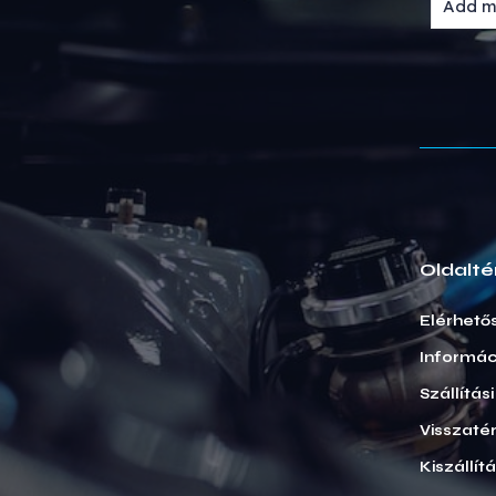
Oldalté
Elérhető
Informác
Szállítás
Visszatér
Kiszállít