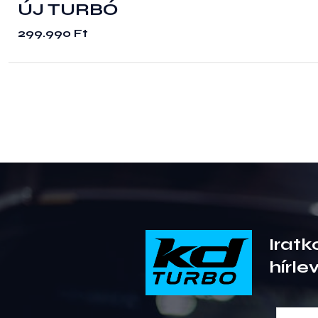
ÚJ TURBÓ
299.990
Ft
Iratk
hírle