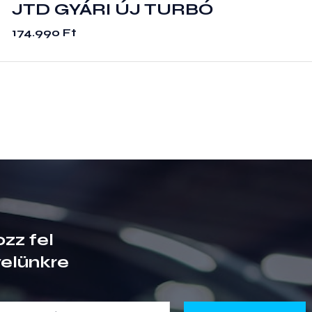
JTD GYÁRI ÚJ TURBÓ
174.990
Ft
ozz fel
velünkre