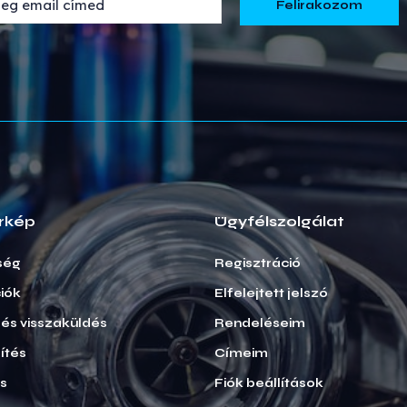
rkép
Ügyfélszolgálat
ség
Regisztráció
iók
Elfelejtett jelszó
i és visszaküldés
Rendeléseim
ítés
Címeim
ás
Fiók beállítások