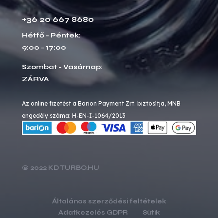
+36 20 667 8680
Hétfő - Péntek:
9:00 - 17:00
Szombat - Vasárnap:
ZÁRVA
Az online fizetést a Barion Payment Zrt. biztosítja, MNB
engedély száma: H-EN-I-1064/2013
© 2022 KD TURBO.HU
Általános szerződési feltételek
Adatkezelés GDPR
Sütik