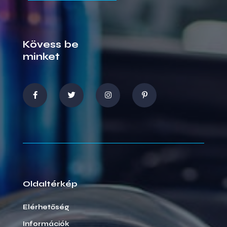
Kövess be
minket
Oldaltérkép
Elérhetőség
Információk