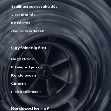
Szállítási és visszaküldés
Visszatérítés
Kiszállítás
Gyakori kérdések
Ügyfélszolgálat
Regisztráció
Elfelejtett jelszó
Rendeléseim
Címeim
Fiók beállítások
Kérdésed lenne?