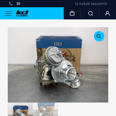
Új turbók készletről