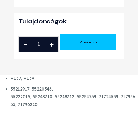
Tulajdonságok
FIAT
Kosárba
ABARTH
1.4
T-
JET
VL37, VL39
VL37
VL39
55212917,
55220546,
GYÁRI
55222015,
55248310,
55248312,
55254739,
71724559,
717956
ÚJ
35,
71796220
TURBÓ
mennyiség