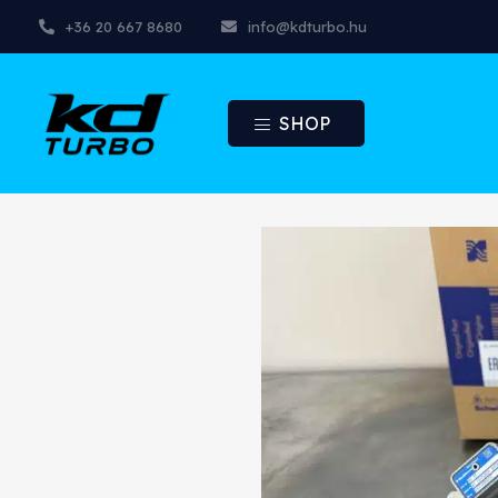
+36 20 667 8680
info@kdturbo.hu
SHOP