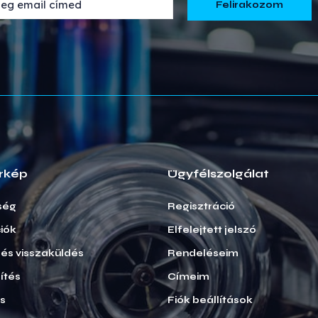
rkép
Ügyfélszolgálat
ség
Regisztráció
iók
Elfelejtett jelszó
i és visszaküldés
Rendeléseim
ítés
Címeim
ás
Fiók beállítások