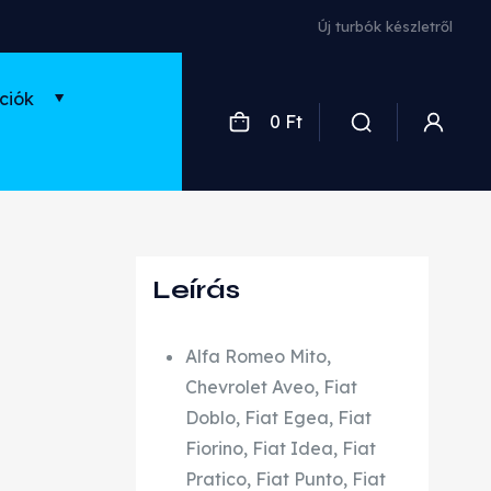
Új turbók készletről
ciók
0 Ft
Leírás
Alfa Romeo Mito,
Chevrolet Aveo, Fiat
Doblo, Fiat Egea, Fiat
Fiorino, Fiat Idea, Fiat
Pratico, Fiat Punto, Fiat