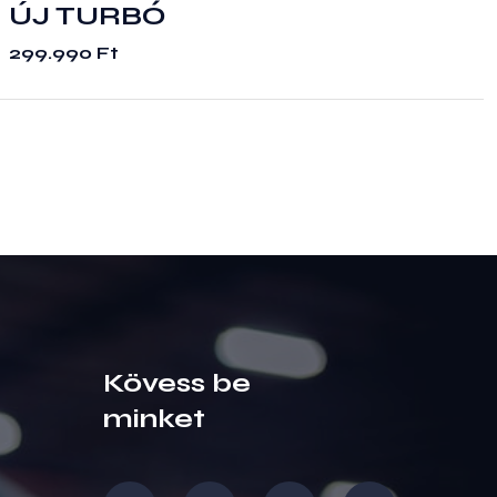
ÚJ TURBÓ
299.990
Ft
Kövess be
minket