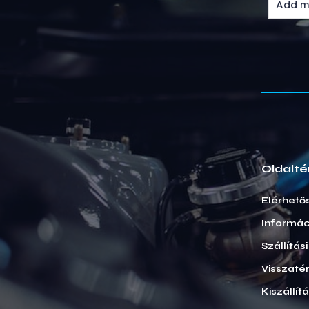
Oldalté
Elérhető
Informác
Szállítás
Visszatér
Kiszállít