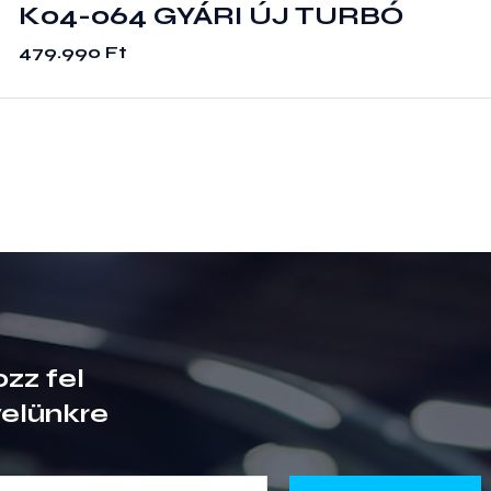
K04-064 GYÁRI ÚJ TURBÓ
479.990
Ft
ozz fel
velünkre