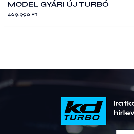
MODEL GYÁRI ÚJ TURBÓ
469.990
Ft
Iratk
hírle