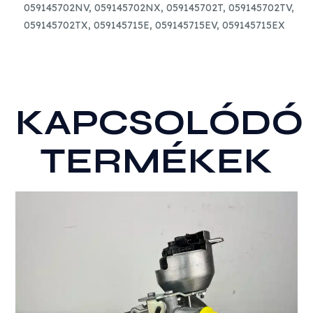
059145702NV, 059145702NX, 059145702T, 059145702TV,
TURBÓ
059145702TX, 059145715E, 059145715EV, 059145715EX
mennyiség
KAPCSOLÓDÓ
TERMÉKEK