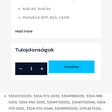
Audi A4, Audi A6
Motorkód: BPP, BSG, CANB
read more
Tulajdonságok
AUDI
Kosárba
A4
A6
2.7
TDI
53049700055, 5304-970-0055, 53049880055, 5304-988-
BV50
0055, 5304-990-0055, 53049700051, 53049700044, 5304-
GYÁRI
970-0051, 5304-970-0044, 53049900055, 059145702N,
FELÚJÍTOTT