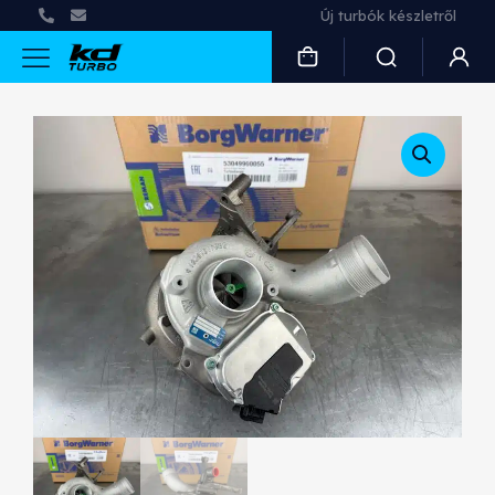
Új turbók készletről