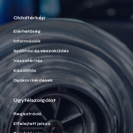
Oldaltérkép
Elérhetőség
Információk
Szállítási és visszaküldés
Visszatérítés
Kiszállítás
Gyakori kérdések
Ügyfélszolgálat
Regisztráció
Elfelejtett jelszó