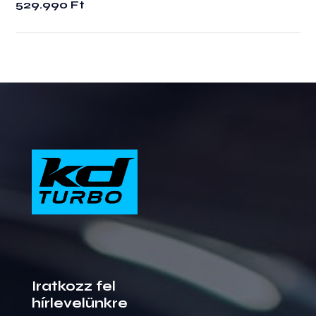
529.990
Ft
Iratkozz fel
hírlevelünkre