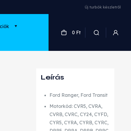
Új turbók készletről
ciók
0 Ft
Leírás
Ford Ranger, Ford Transit
Motorkód: CVR5, CVRA,
CVRB, CVRC, CY24, CYFD,
CYR5, CYRA, CYRB, CYRC,
DRR5, DRRA, DRRB, DRRC,