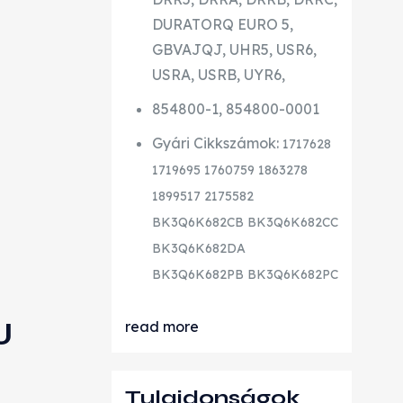
DURATORQ EURO 5,
GBVAJQJ, UHR5, USR6,
USRA, USRB, UYR6,
854800-1, 854800-0001
Gyári Cikkszámok:
1717628
1719695 1760759 1863278
1899517 2175582
BK3Q6K682CB BK3Q6K682CC
BK3Q6K682DA
BK3Q6K682PB BK3Q6K682PC
J
read more
Tulajdonságok