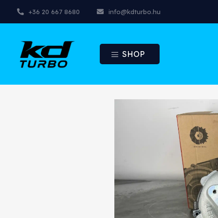
+36 20 667 8680
info@kdturbo.hu
SHOP