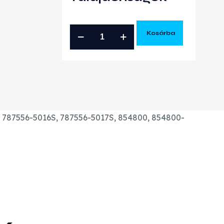
FORD
Kosárba
RANGER
TRANSIT
2.2
TDCI
GYÁRI
ÚJ
7, 787556-5016S, 787556-5017S, 854800, 854800-
TURBÓ
mennyiség