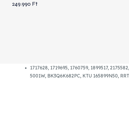
249.990
Ft
1717628, 1719695, 1760759, 1899517, 217558
5001W, BK3Q6K682PC, KTU 165899N50, RRT