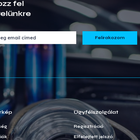
ozz fel
velünkre
rkép
Ügyfélszolgálat
ség
Regisztráció
iók
Elfelejtett jelszó