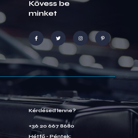
Kövess be
minket
Kérdésed lenne?
+36 20 667 8680
Hétfő - Péntek: