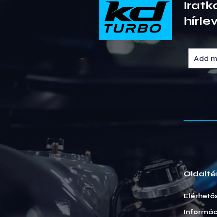
Iratk
hírle
Oldalté
Elérhető
Informác