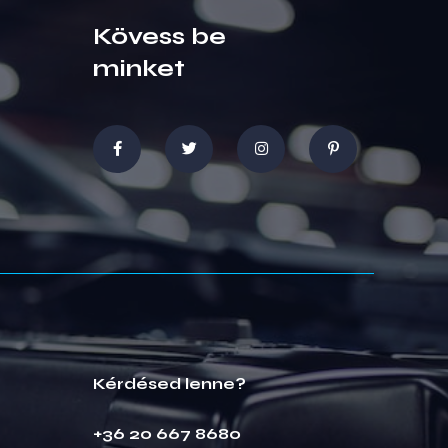
Kövess be
minket
Kérdésed lenne?
+36 20 667 8680