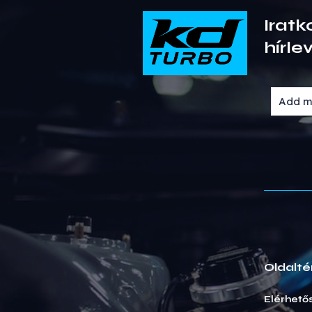
Iratk
hírle
Oldalté
Elérhető