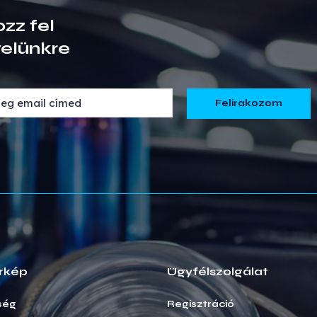
ozz fel
velünkre
rkép
Ügyfélszolgálat
ség
Regisztráció