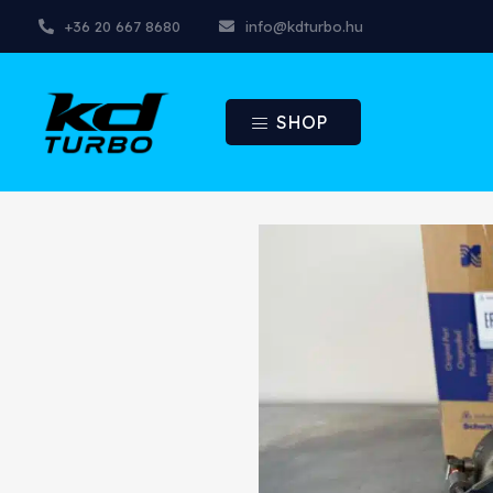
+36 20 667 8680
info@kdturbo.hu
SHOP