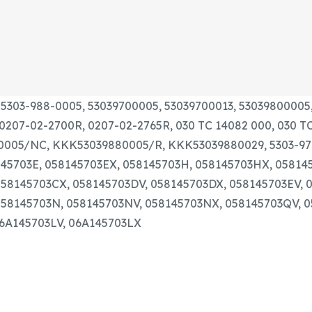
 5303-988-0005, 53039700005, 53039700013, 53039800005
0207-02-2700R, 0207-02-2765R, 030 TC 14082 000, 030 TC
005/NC, KKK53039880005/R, KKK53039880029, 5303-970-
145703E, 058145703EX, 058145703H, 058145703HX, 058145
058145703CX, 058145703DV, 058145703DX, 058145703EV, 
058145703N, 058145703NV, 058145703NX, 058145703QV, 0
06A145703LV, 06A145703LX