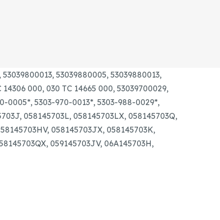
ÚJ
TURBÓ
mennyiség
, 53039800013, 53039880005, 53039880013,
 14306 000, 030 TC 14665 000, 53039700029,
0005*, 5303-970-0013*, 5303-988-0029*,
703J, 058145703L, 058145703LX, 058145703Q,
058145703HV, 058145703JX, 058145703K,
58145703QX, 059145703JV, 06A145703H,