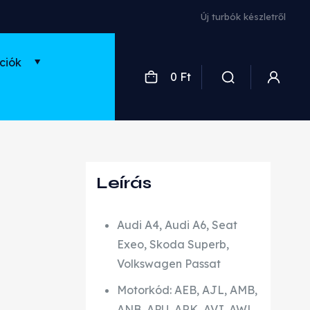
Új turbók készletről
ciók
0 Ft
Leírás
Audi A4, Audi A6, Seat
Exeo, Skoda Superb,
Volkswagen Passat
Motorkód: AEB, AJL, AMB,
ANB, APU, ARK, AVJ, AWL,