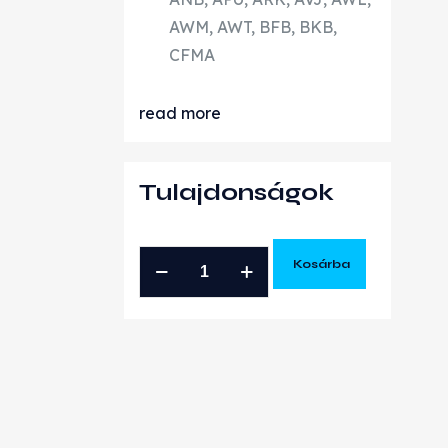
AWM, AWT, BFB, BKB,
CFMA
read more
Tulajdonságok
VOLKSWAGEN
Kosárba
AUDI
SKODA
SEAT
1.8T
HOSSZMOTOR
GYÁRI