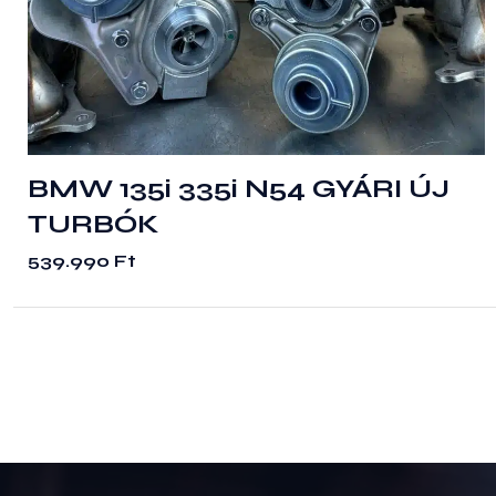
BMW 135i 335i N54 GYÁRI ÚJ
TURBÓK
539.990
Ft