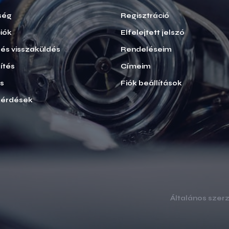
ség
Regisztráció
iók
Elfelejtett jelszó
i és visszaküldés
Rendeléseim
ítés
Címeim
ás
Fiók beállítások
kérdések
Általános szerz