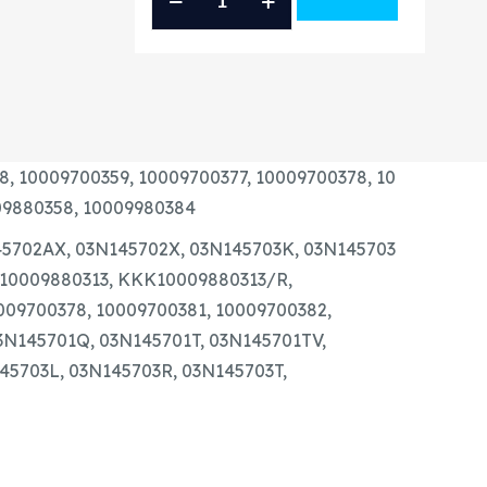
CRAFTER
2.0
BiTDI
GYÁRI
ÚJ
TURBÓ
8,
10009700359,
10009700377,
10009700378,
10
mennyiség
09880358,
10009980384
5702AX,
03N145702X,
03N145703K,
03N145703
10009880313, KKK10009880313/R,
009700378, 10009700381, 10009700382,
3N145701Q, 03N145701T, 03N145701TV,
45703L, 03N145703R, 03N145703T,