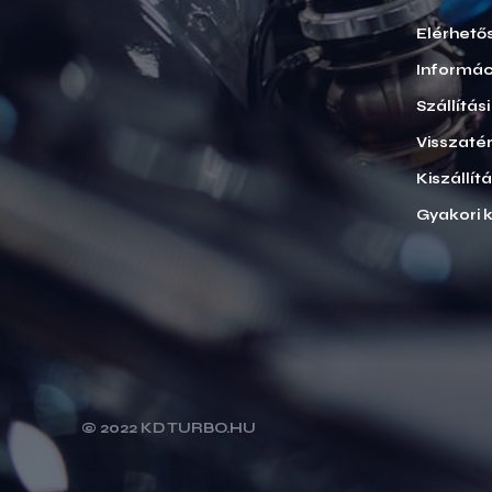
Elérhető
Informác
Szállítás
Visszatér
Kiszállít
Gyakori 
© 2022 KD TURBO.HU