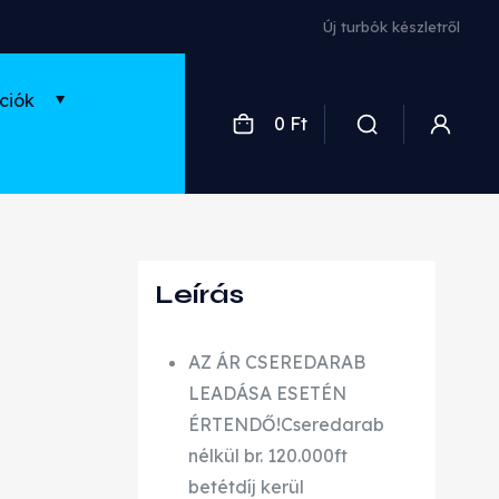
ciók
0 Ft
Leírás
AZ ÁR CSEREDARAB
LEADÁSA ESETÉN
ÉRTENDŐ!Cseredarab
nélkül br. 120.000ft
betétdíj kerül