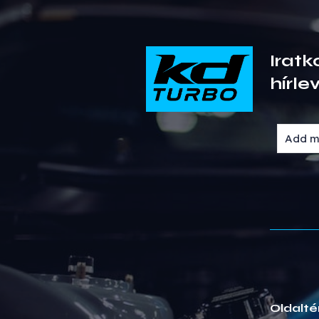
Iratk
hírle
Oldalté