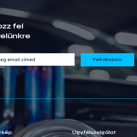
ozz fel
velünkre
rkép
Ügyfélszolgálat