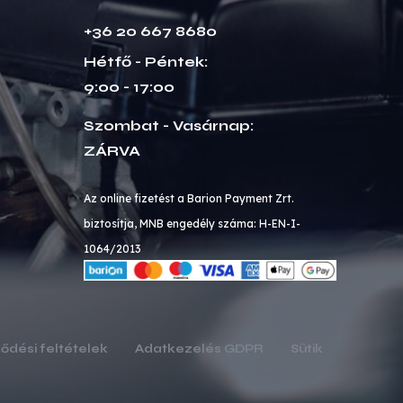
+36 20 667 8680
Hétfő - Péntek:
9:00 - 17:00
Szombat - Vasárnap:
ZÁRVA
Az online fizetést a Barion Payment Zrt.
biztosítja, MNB engedély száma: H-EN-I-
1064/2013
ődési feltételek
Adatkezelés GDPR
Sütik