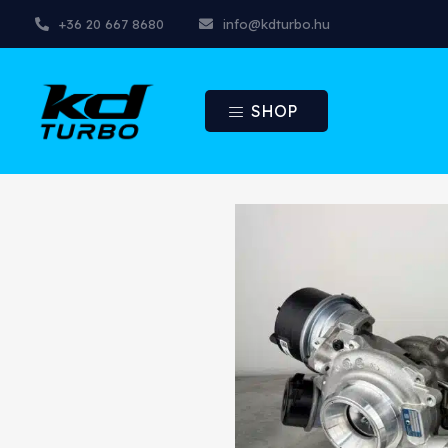
+36 20 667 8680
info@kdturbo.hu
SHOP