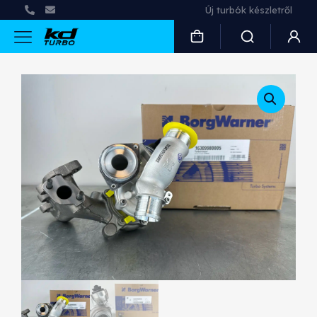
Új turbók készletről