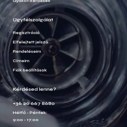
Gyakori kérdések
Ügyfélszolgálat
Regisztráció
Elfelejtett jelszó
Rendeléseim
Címeim
Fiók beállítások
Kérdésed lenne?
+36 20 667 8680
Hétfő - Péntek:
9:00 - 17:00