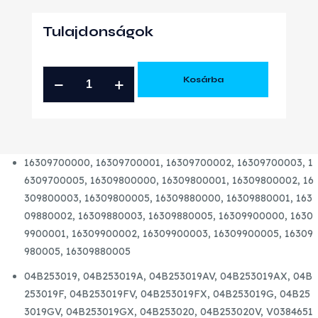
Tulajdonságok
VW
Kosárba
AUDI
SEAT
SKODA
1.4
16309700000,
16309700001,
16309700002,
16309700003,
1
CRTDI
6309700005,
16309800000,
16309800001,
16309800002,
16
GYÁRI
309800003,
16309800005,
16309880000,
16309880001,
163
ÚJ
09880002,
16309880003,
16309880005,
16309900000,
1630
TURBÓ
9900001,
16309900002,
16309900003,
16309900005,
16309
mennyiség
980005,
16309880005
04B253019,
04B253019A,
04B253019AV,
04B253019AX,
04B
253019F,
04B253019FV,
04B253019FX,
04B253019G,
04B25
3019GV,
04B253019GX,
04B253020,
04B253020V,
V0384651