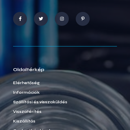
Oldaltérkép
Elérhetőség
Információk
Szállítási és visszaküldés
Visszatérítés
Kiszállítás