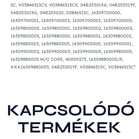
5C,
V03846515CV,
V03846515CX,
04B253019A,
04B253019F,
04B253019G,
04B253020,
03846515C, 16309700000,
16309700001, 16309700002, 16309700003, 16309700005,
16309800000, 16309800001, 16309800002, 16309800003,
16309800005, 16309880000, 16309880001, 16309880002,
16309880003, 16309880005, 16309900000, 16309900001,
16309900002, 16309900003, 16309900005, 16309980005,
16309880005 W/O CORE, 40009375, 16309880005/R,
KKK16309880005, 04B253019F, V03846515C, V03846515C*
KAPCSOLÓDÓ
TERMÉKEK