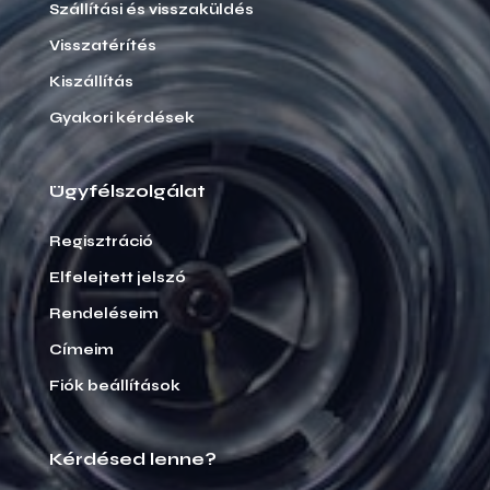
Szállítási és visszaküldés
Visszatérítés
Kiszállítás
Gyakori kérdések
Ügyfélszolgálat
Regisztráció
Elfelejtett jelszó
Rendeléseim
Címeim
Fiók beállítások
Kérdésed lenne?