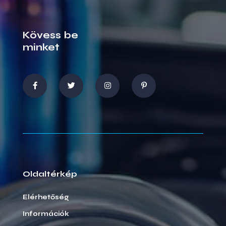
Kövess be
minket
Oldaltérkép
Elérhetőség
Információk