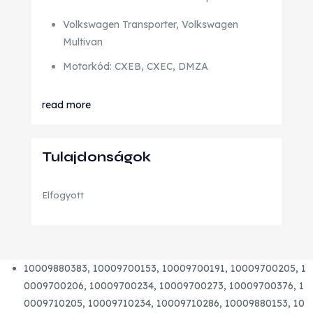
Volkswagen Transporter, Volkswagen
Multivan
Motorkód: CXEB, CXEC, DMZA
read more
Tulajdonságok
Elfogyott
10009880383,
10009700153,
10009700191,
10009700205,
1
0009700206,
10009700234,
10009700273,
10009700376,
1
0009710205,
10009710234,
10009710286,
10009880153,
10