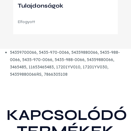
Tulajdonságok
Elfogyott
54359700066, 5435-970-0066, 54359880066, 5435-988-
0066, 5435-970-0066, 5435-988-0066, 54359880066,
3465485, 11653465483, 17201YV010, 17201YV030,
54359880066RS, 7866305108
KAPCSOLÓDÓ