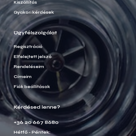
Kiszállítás
Gyakori kérdések
Ügyfélszolgálat
Regisztráció
Elfelejtett jelszó
Rendeléseim
Címeim
Fiók beállítások
Kérdésed lenne?
+36 20 667 8680
Hétfő - Péntek: