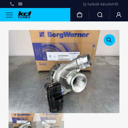
Új turbók készletről