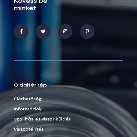
Kövess be
minket
Oldaltérkép
Elérhetőség
Információk
Szállítási és visszaküldés
Visszatérítés