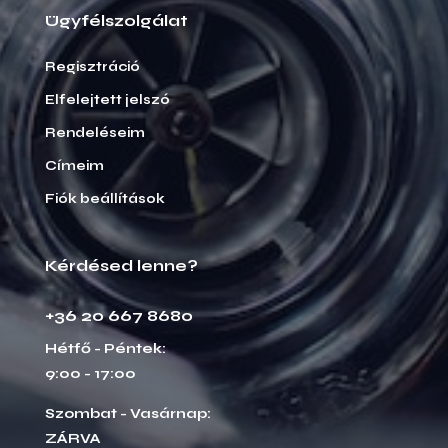
Ügyfélszolgálat
Regisztráció
Elfelejtett jelszó
Rendeléseim
Címeim
Fiók beállítások
Kérdésed lenne?
+36 20 667 8680
Hétfő - Péntek:
9:00 - 17:00
Szombat - Vasárnap:
ZÁRVA