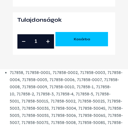
Tulajdonságok
VW
Kosárba
AUDI
SEAT
SKODA
1.9
717858,
717858-0001,
717858-0002,
717858-0003,
717858-
PD
0004,
717858-0005,
717858-0006,
717858-0007,
717858-
TDI
0008,
717858-0009,
717858-0010,
717858-1,
717858-
131
10,
717858-2,
717858-3,
717858-4,
717858-5,
717858-
GT1749VA
5001,
717858-5001S,
717858-5002,
717858-5002S,
717858-
ÚJ
5003,
717858-5003S,
717858-5004,
717858-5004S,
717858-
TURBÓ
5005,
717858-5005S,
717858-5006,
717858-5006S,
717858-
mennyiség
5007,
717858-5007S,
717858-5008,
717858-5008S,
717858-