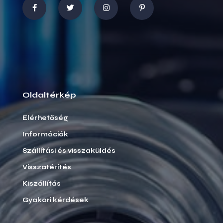
Oldaltérkép
Elérhetőség
Információk
Szállítási és visszaküldés
Visszatérítés
Kiszállítás
Gyakori kérdések