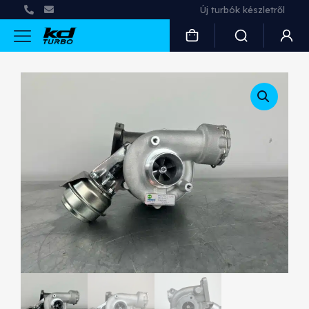
Új turbók készletről