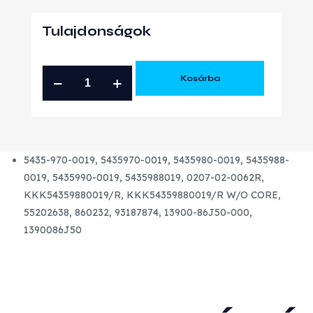
Tulajdonságok
OPEL
Kosárba
SUZUKI
1.3
MULTIJET
ÚJ
5435-970-0019, 5435970-0019, 5435980-0019, 5435988-
TURBÓ
0019, 5435990-0019, 5435988019, 0207-02-0062R,
mennyiség
KKK54359880019/R, KKK54359880019/R W/O CORE,
55202638, 860232, 93187874, 13900-86J50-000,
1390086J50