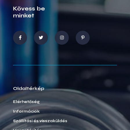
Kövess be
minket
Oldaltérkép
Elérhetőség
Információk
Szállítási és visszaküldés