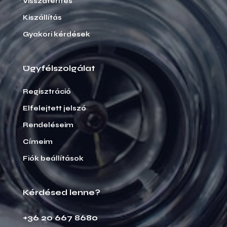
Visszatérítés
Kiszállítás
Gyakori kérdések
Ügyfélszolgálat
Regisztráció
Elfelejtett jelszó
Rendeléseim
Címeim
Fiók beállítások
Kérdésed lenne?
+36 20 667 8680