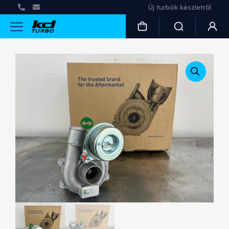
Új turbók készletről