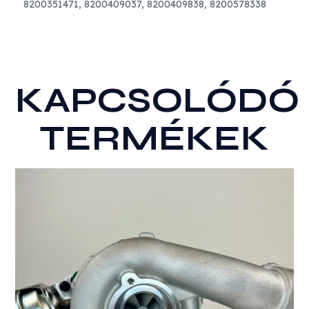
8200351471, 8200409037, 8200409838, 8200578338
KAPCSOLÓDÓ
TERMÉKEK