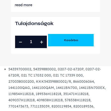
read more
Tulajdonságok
RENAULT
Kosárba
NISSAN
1.5
DCI
ÚJ
54359700002, 54359880002, 0207-02-6720P, 0207-02-
TURBÓ
6720R, 021 TC 17032 000, 021 TC 17339 000,
mennyiség
270038000200, KKK54359880002/R, 8660006064,
1441100QAG, 1441100QAM, 14411BN700, 14411BN700EX,
119854H118218, 189536H118218, 351471H118218,
409037H118218, 409838H118218, 578338H118218,
7701473673, 7711135039, 8200119854, 8200189536,