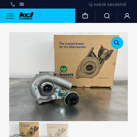
Új turbók készletről