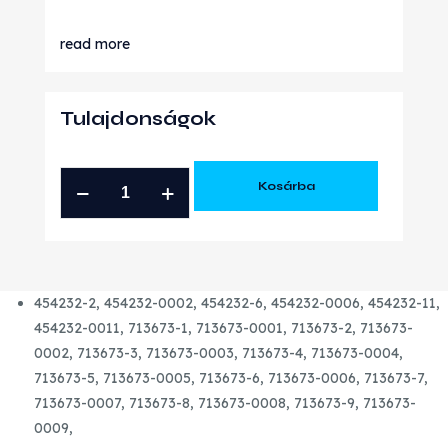
read more
Tulajdonságok
VW
Kosárba
1.9
TDI
GT1749V
ÚJ
454232-2, 454232-0002, 454232-6, 454232-0006, 454232-11,
TURBÓ
454232-0011, 713673-1, 713673-0001, 713673-2, 713673-
mennyiség
0002, 713673-3, 713673-0003, 713673-4, 713673-0004,
713673-5, 713673-0005, 713673-6, 713673-0006, 713673-7,
713673-0007, 713673-8, 713673-0008, 713673-9, 713673-
0009,