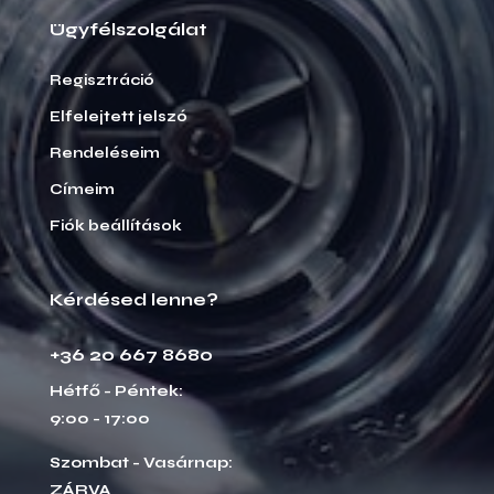
Ügyfélszolgálat
Regisztráció
Elfelejtett jelszó
Rendeléseim
Címeim
Fiók beállítások
Kérdésed lenne?
+36 20 667 8680
Hétfő - Péntek:
9:00 - 17:00
Szombat - Vasárnap:
ZÁRVA