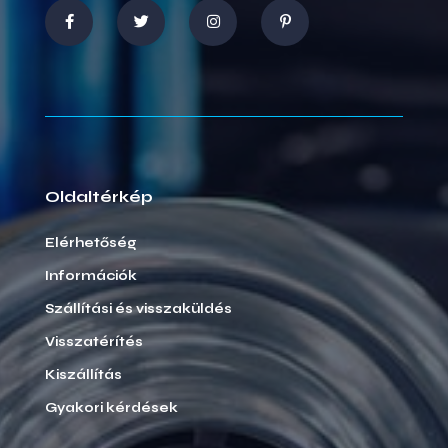
Oldaltérkép
Elérhetőség
Információk
Szállítási és visszaküldés
Visszatérítés
Kiszállítás
Gyakori kérdések