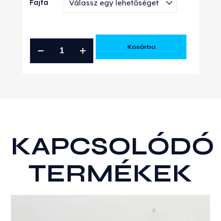
Fajta
GT/GTX25-
Kosárba
35
GOLYÓSCSAPÁGY
KÉSZLET
mennyiség
KAPCSOLÓDÓ
TERMÉKEK