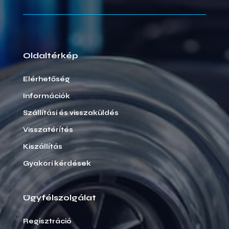
Oldaltérkép
Elérhetőség
Információk
Szállítási és visszaküldés
Visszatérítés
Kiszállítás
Gyakori kérdések
Ügyfélszolgálat
Regisztráció