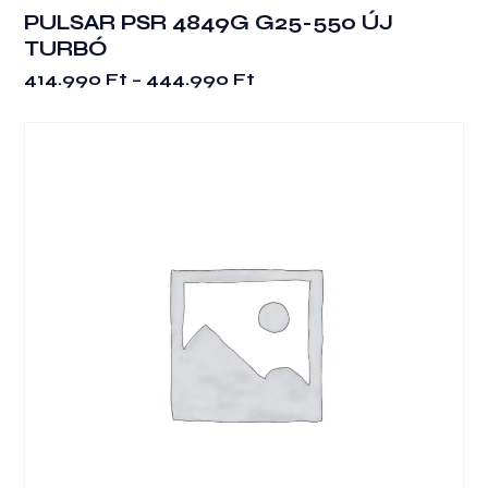
PULSAR PSR 4849G G25-550 ÚJ
TURBÓ
Ennek
Ártartomány:
414.990
Ft
–
444.990
Ft
a
414.990 Ft
terméknek
-
több
444.990 Ft
variációja
van.
A
változatok
a
termékoldalon
választhatók
ki