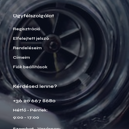
Ügyfélszolgálat
Regisztráció
Elfelejtett jelszó
Rendeléseim
Címeim
Fiók beállítások
Kérdésed lenne?
+36 20 667 8680
Hétfő - Péntek:
9:00 - 17:00
Szombat - Vasárnap: