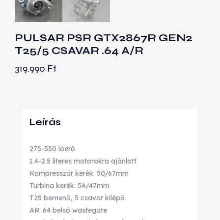
PULSAR PSR GTX2867R GEN2
T25/5 CSAVAR .64 A/R
319.990
Ft
Leírás
275-550 lóerő
1.4-2.5 literes motorokra ajánlott
Kompresszor kerék: 50/67mm
Turbina kerék: 54/47mm
T25 bemenő, 5 csavar kilépő
AR .64 belső wastegate