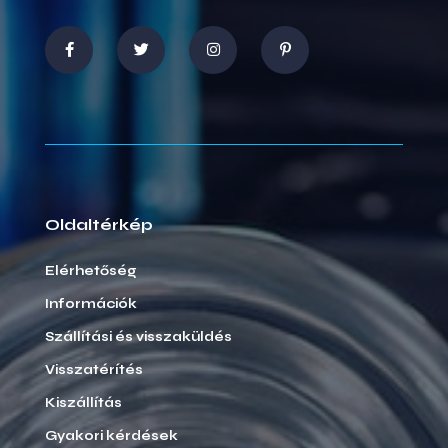
Oldaltérkép
Elérhetőség
Információk
Szállítási és visszaküldés
Visszatérítés
Kiszállítás
Gyakori kérdések