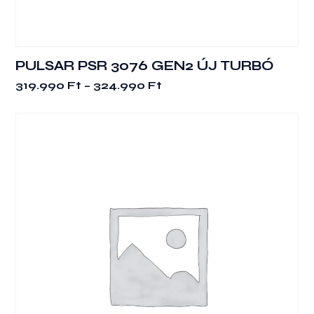
PULSAR PSR 3076 GEN2 ÚJ TURBÓ
Ennek
Ártartomány:
319.990
Ft
–
324.990
Ft
a
319.990 Ft
terméknek
-
több
324.990 Ft
variációja
van.
A
változatok
a
termékoldalon
választhatók
ki