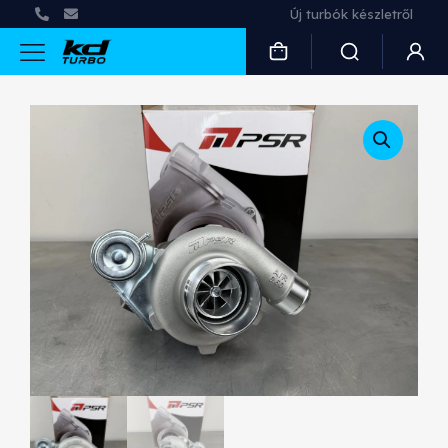
Új turbók készletről