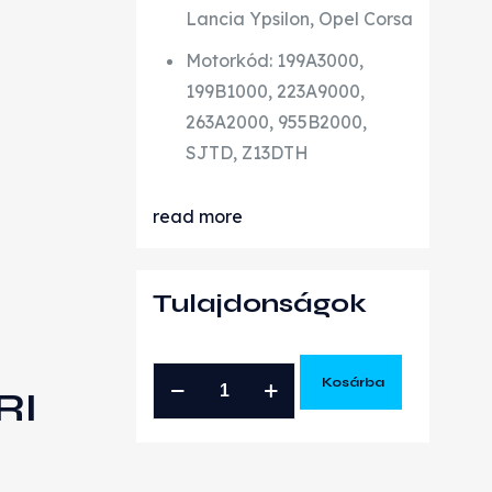
Lancia Ypsilon, Opel Corsa
Motorkód: 199A3000,
199B1000, 223A9000,
263A2000, 955B2000,
SJTD, Z13DTH
read more
Tulajdonságok
ALFA
Kosárba
RI
ROMEO
FIAT
OPEL