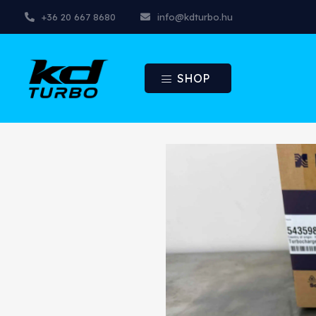
+36 20 667 8680
info@kdturbo.hu
SHOP