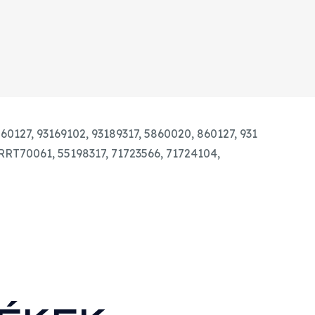
1.3
JTD
CDTI
GYÁRI
ÚJ
TURBÓ
mennyiség
60127,
93169102,
93189317,
5860020,
860127,
931
RT70061, 55198317, 71723566, 71724104,