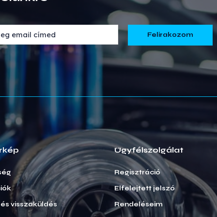
rkép
Ügyfélszolgálat
ség
Regisztráció
iók
Elfelejtett jelszó
i és visszaküldés
Rendeléseim