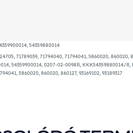
4359900014,
54359880014
24705,
71789039,
71794040,
71794041,
5860020,
860020,
8
0014, 54359900014, 0207-02-0098R, KKK54359880014/R, R
794041, 5860020, 860020, 860127, 93169102, 93189317