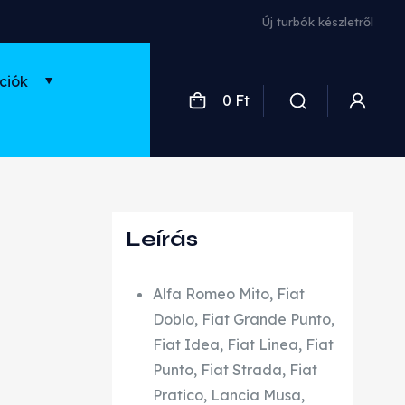
Új turbók készletről
ciók
0 Ft
Leírás
Alfa Romeo Mito, Fiat
Doblo, Fiat Grande Punto,
Fiat Idea, Fiat Linea, Fiat
Punto, Fiat Strada, Fiat
Pratico, Lancia Musa,