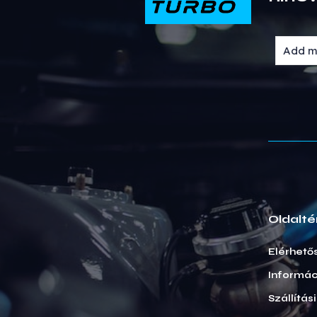
Oldalté
Elérhető
Informác
Szállítás