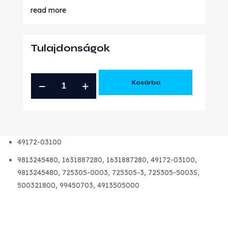
read more
Tulajdonságok
CITROEN
Kosárba
PEUGEOT
1.5
BLUEHDI
GYÁRI
49172-03100
ÚJ
TURBÓ
9813245480, 1631887280, 1631887280, 49172-03100,
mennyiség
9813245480, 725305-0003, 725305-3, 725305-5003S,
500321800, 99450703, 4913505000