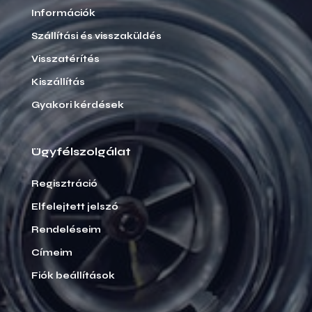
Információk
Szállítási és visszaküldés
Visszatérítés
Kiszállítás
Gyakori kérdések
Ügyfélszolgálat
Regisztráció
Elfelejtett jelszó
Rendeléseim
Címeim
Fiók beállítások