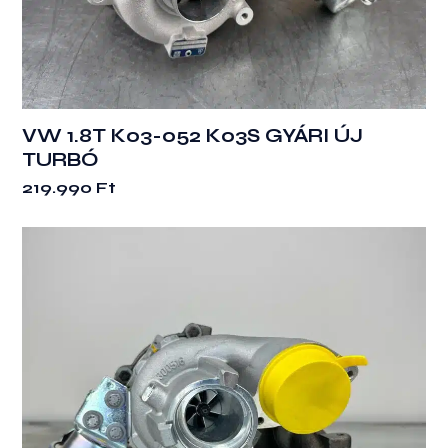
VW 1.8T K03-052 K03S GYÁRI ÚJ
TURBÓ
219.990
Ft