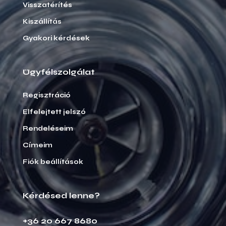
Visszatérítés
Kiszállítás
Gyakori kérdések
Ügyfélszolgálat
Regisztráció
Elfelejtett jelszó
Rendeléseim
Címeim
Fiók beállítások
Kérdésed lenne?
+36 20 667 8680