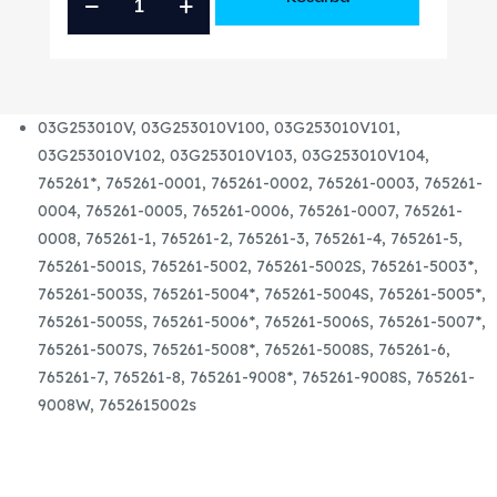
VW
SEAT
SKODA
GTB1646V
03G253010V, 03G253010V100, 03G253010V101,
GYÁRI
03G253010V102, 03G253010V103, 03G253010V104,
FELÚJÍTOTT
765261*, 765261-0001, 765261-0002, 765261-0003, 765261-
TURBÓ
0004, 765261-0005, 765261-0006, 765261-0007, 765261-
mennyiség
0008, 765261-1, 765261-2, 765261-3, 765261-4, 765261-5,
765261-5001S, 765261-5002, 765261-5002S, 765261-5003*,
765261-5003S, 765261-5004*, 765261-5004S, 765261-5005*,
765261-5005S, 765261-5006*, 765261-5006S, 765261-5007*,
765261-5007S, 765261-5008*, 765261-5008S, 765261-6,
765261-7, 765261-8, 765261-9008*, 765261-9008S, 765261-
9008W, 7652615002s