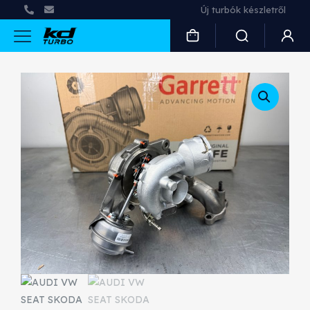
Új turbók készletről