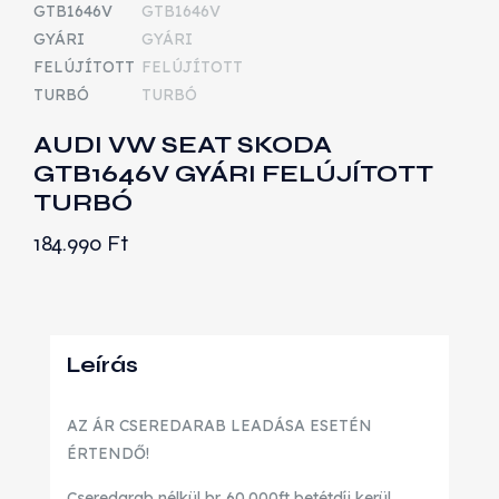
AUDI VW SEAT SKODA
GTB1646V GYÁRI FELÚJÍTOTT
TURBÓ
184.990
Ft
Leírás
AZ ÁR CSEREDARAB LEADÁSA ESETÉN
ÉRTENDŐ!
Cseredarab nélkül br. 60.000ft betétdíj kerül