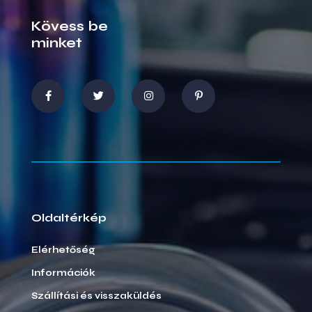
Kövess be
minket
Oldaltérkép
Elérhetőség
Információk
Szállítási és visszaküldés