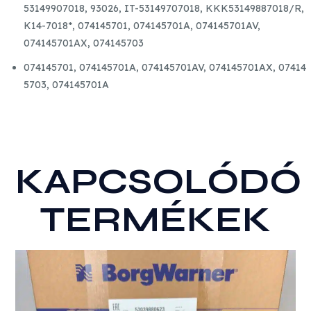
53149907018, 93026, IT-53149707018, KKK53149887018/R,
mennyiség
K14-7018*, 074145701, 074145701A, 074145701AV,
074145701AX, 074145703
074145701,
074145701A,
074145701AV,
074145701AX,
07414
5703,
074145701A
KAPCSOLÓDÓ
TERMÉKEK