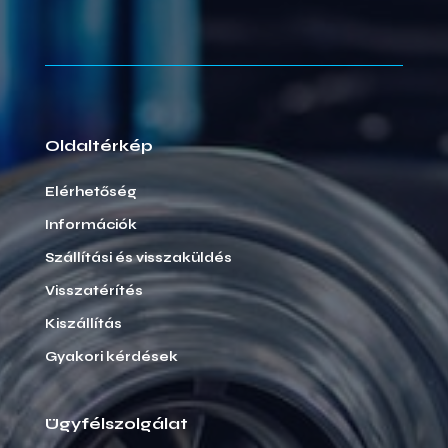
Oldaltérkép
Elérhetőség
Információk
Szállítási és visszaküldés
Visszatérítés
Kiszállítás
Gyakori kérdések
Ügyfélszolgálat