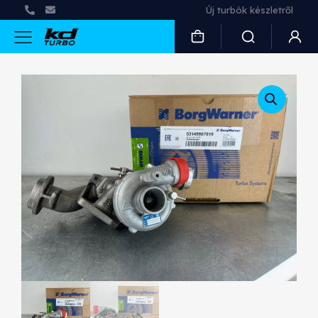
Új turbók készletről