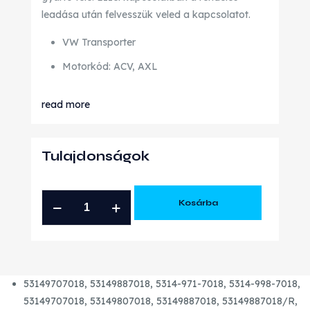
leadása után felvesszük veled a kapcsolatot.
VW Transporter
Motorkód: ACV, AXL
read more
Tulajdonságok
VOLKSWAGEN
Kosárba
TRANSPORTER
2.5
TDI
GYÁRI
53149707018,
53149887018, 5314-971-7018, 5314-998-7018,
FELÚJÍTOTT
53149707018, 53149807018, 53149887018, 53149887018/R,
TURBÓ