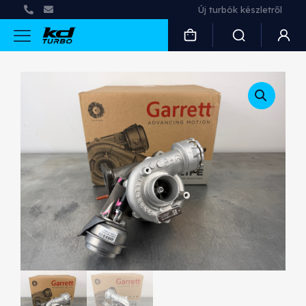
Új turbók készletről