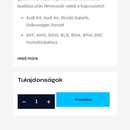
leadása után felvesszük veled a kapcsolatot.
Audi A4, Audi A6, Skoda Superb,
Volkswagen Passat
AVF, AWX, BGW, BLB, BNA, BPW, BRC
motorkódokhoz
read more
Tulajdonságok
VW
Kosárba
AUDI
SEAT
SKODA
1.9