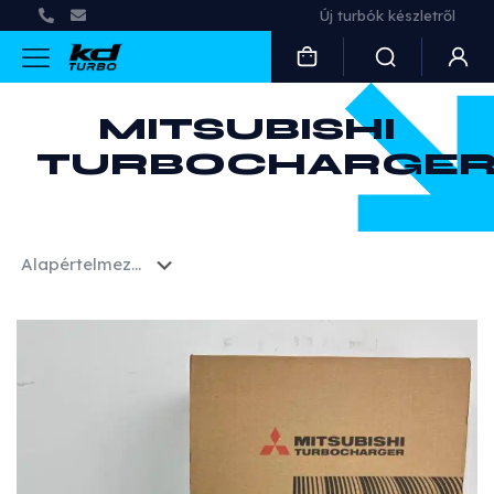
Használt és felújított turbók
MITSUBISHI
TURBOCHARGE