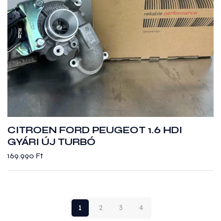
CITROEN FORD PEUGEOT 1.6 HDI
GYÁRI ÚJ TURBÓ
169.990
Ft
1
2
3
4