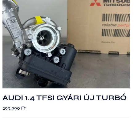
változatok
a
termékoldalon
választhatók
ki
AUDI 1.4 TFSI GYÁRI ÚJ TURBÓ
299.990
Ft