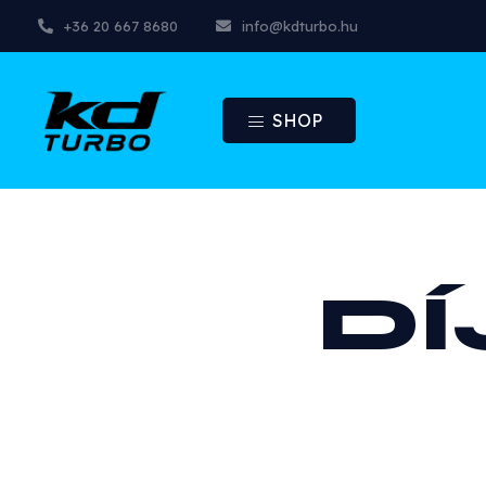
+36 20 667 8680
info@kdturbo.hu
SHOP
DÍ