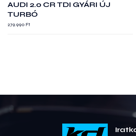
AUDI 2.0 CR TDI GYÁRI ÚJ
TURBÓ
279.990
Ft
Iratk