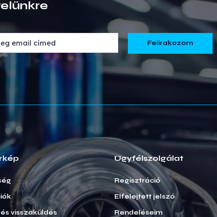
velünkre
rkép
Ügyfélszolgálat
ség
Regisztráció
iók
Elfelejtett jelszó
i és visszaküldés
Rendeléseim