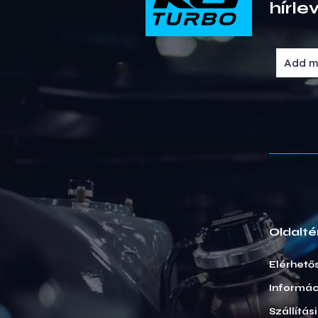
hírle
Oldalté
Elérhető
Informác
Szállítás