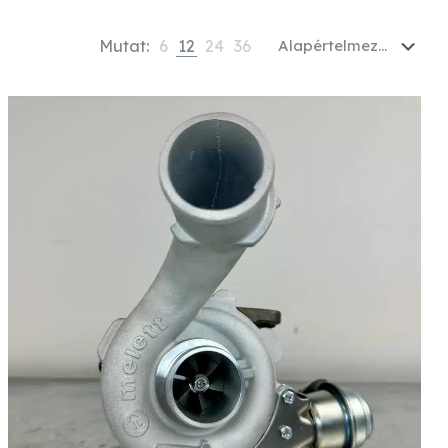
Mutat:
6
12
24
36