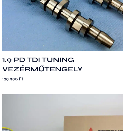
1.9 PD TDI TUNING
VEZÉRMŰTENGELY
Ennek
129.990
Ft
a
terméknek
több
variációja
van.
A