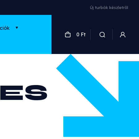
Új turbók készletről
ciók
0 Ft
LES