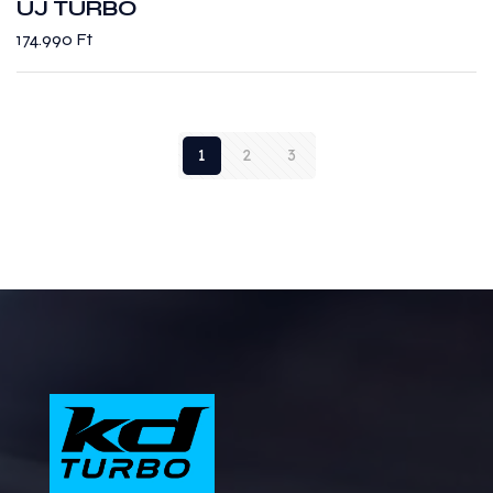
ÚJ TURBÓ
174.990
Ft
1
2
3