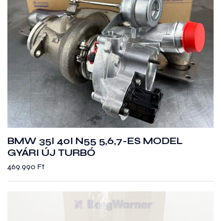
BMW 35I 40I N55 5,6,7-ES MODEL
GYÁRI ÚJ TURBÓ
469.990
Ft