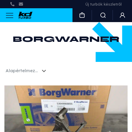
Használt és felújított turbók
BORGWARNER