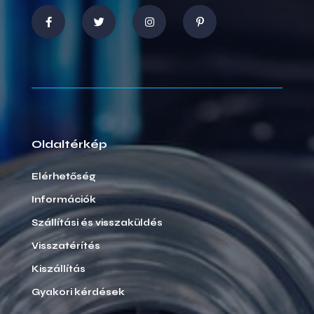
Oldaltérkép
Elérhetőség
Információk
Szállítási és visszaküldés
Visszatérítés
Kiszállítás
Gyakori kérdések