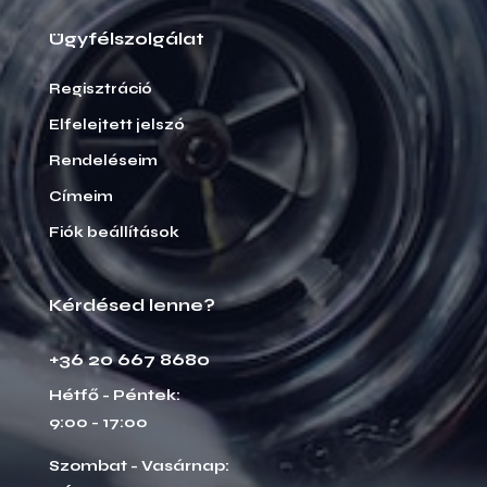
Ügyfélszolgálat
Regisztráció
Elfelejtett jelszó
Rendeléseim
Címeim
Fiók beállítások
Kérdésed lenne?
+36 20 667 8680
Hétfő - Péntek:
9:00 - 17:00
Szombat - Vasárnap: